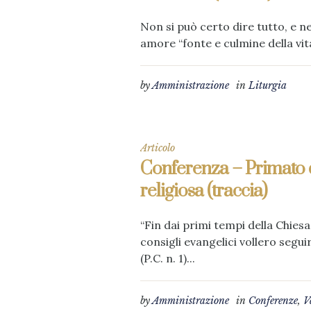
Non si può certo dire tutto, e 
amore “fonte e culmine della vita
by
Amministrazione
in
Liturgia
Articolo
Conferenza – Primato de
religiosa (traccia)
“Fin dai primi tempi della Chies
consigli evangelici vollero segui
(P.C. n. 1)...
by
Amministrazione
in
Conferenze
,
V