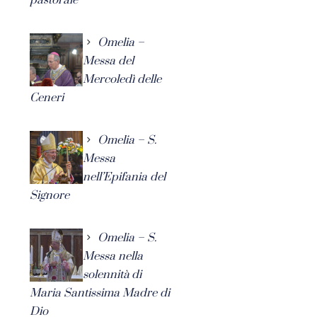
Omelia –
Messa del
Mercoledì delle
Ceneri
Omelia – S.
Messa
nell’Epifania del
Signore
Omelia – S.
Messa nella
solennità di
Maria Santissima Madre di
Dio