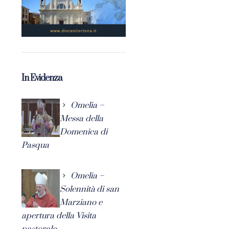
In Evidenza
Omelia –
Messa della
Domenica di
Pasqua
Omelia –
Solennità di san
Marziano e
apertura della Visita
pastorale