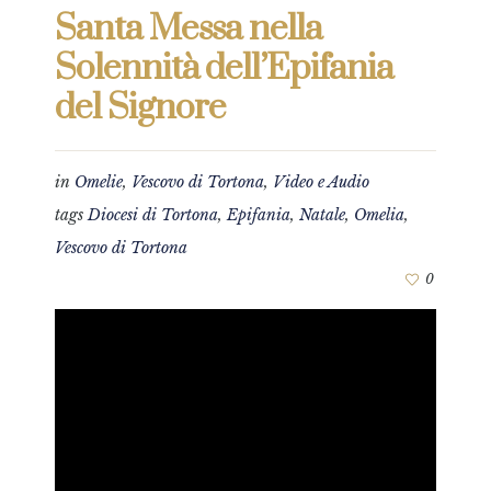
Santa Messa nella
Solennità dell’Epifania
del Signore
in
Omelie
,
Vescovo di Tortona
,
Video e Audio
tags
Diocesi di Tortona
,
Epifania
,
Natale
,
Omelia
,
Vescovo di Tortona
0