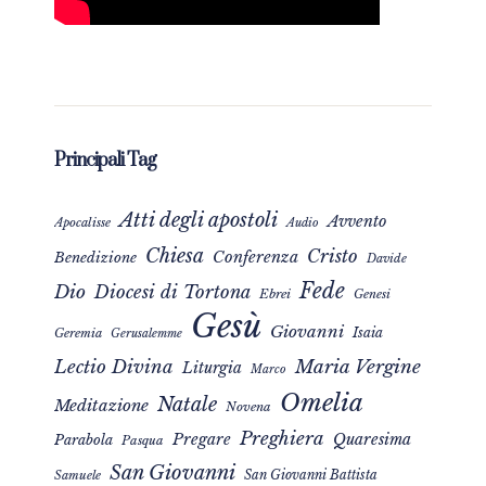
Principali Tag
Atti degli apostoli
Avvento
Apocalisse
Audio
Chiesa
Cristo
Conferenza
Benedizione
Davide
Fede
Dio
Diocesi di Tortona
Ebrei
Genesi
Gesù
Giovanni
Isaia
Geremia
Gerusalemme
Maria Vergine
Lectio Divina
Liturgia
Marco
Omelia
Natale
Meditazione
Novena
Preghiera
Pregare
Quaresima
Parabola
Pasqua
San Giovanni
San Giovanni Battista
Samuele