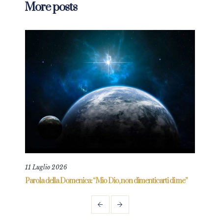
More posts
11 Luglio 2026
18 L
re
Parola della Domenica: “Mio Dio, non dimenticarti di me”
Paro