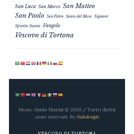
San Matteo
San Luca
San Marco
San Paolo
Signore
San Pietro
Santo del Mese
Vangelo
Spirito Santo
Vescovo di Tortona
Mons. Guido Marini © 2020 / Tutti i diritti
sono riservati. By
Sabdesign
VESCOVO DI TORTONA