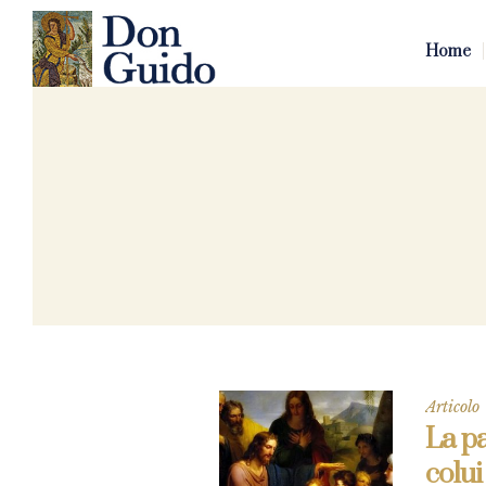
Home
Articolo
La pa
colu