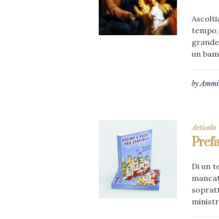
Ascolti
tempo, 
grande.
un bamb
by
Ammin
Articolo
Prefa
Di un t
mancati
sopratt
ministra