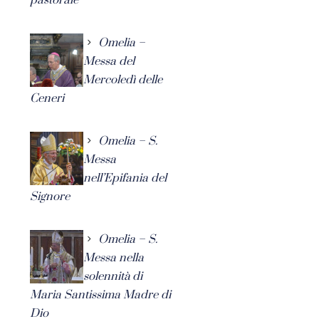
Omelia –
Messa del
Mercoledì delle
Ceneri
Omelia – S.
Messa
nell’Epifania del
Signore
Omelia – S.
Messa nella
solennità di
Maria Santissima Madre di
Dio