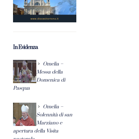
In Evidenza
Omelia –
Messa della
Domenica di
Pasqua
Omelia –
Solennità di san
Marziano e
apertura della Visita
pastorale