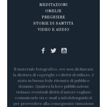
MEDITAZIONI
OMELIE
PREGHIERE
STORIE DI SANTITÀ
VIDEO E AUDIO
Il materiale fotografico, ove non dichiarata
la dicitura di copyright e i diritti di utilizzo, è
stato in buona fede ritenuto di pubblico
dominio. Qualora la loro pubblicazione
violasse eventuali diritti d’autore vogliate
comunicarlo via e-mail a info@donguido.it
per provvedere alla conseguente rimozione