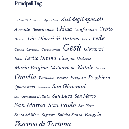
Principali Tag
Atti degli apostoli
Apocalisse
Antico Testamento
Chiesa
Cristo
Avvento
Conferenza
Benedizione
Fede
Dio
Diocesi di Tortona
Davide
Ebrei
Gesù
Giovanni
Genesi
Geremia
Gerusalemme
Lectio Divina
Liturgia
Isaia
Madonna
Natale
Maria Vergine
Meditazione
Novena
Omelia
Preghiera
Pregare
Parabola
Pasqua
San Giovanni
Quaresima
Samuele
San Luca
San Marco
San Giovanni Battista
San Matteo
San Paolo
San Pietro
Vangelo
Signore
Spirito Santo
Santo del Mese
Vescovo di Tortona