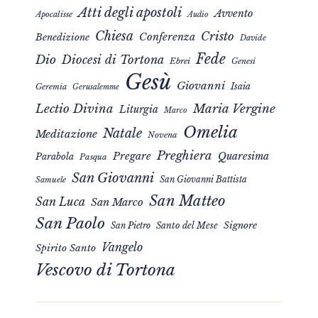
Atti degli apostoli
Avvento
Apocalisse
Audio
Chiesa
Cristo
Conferenza
Benedizione
Davide
Fede
Dio
Diocesi di Tortona
Ebrei
Genesi
Gesù
Giovanni
Isaia
Geremia
Gerusalemme
Maria Vergine
Lectio Divina
Liturgia
Marco
Omelia
Natale
Meditazione
Novena
Preghiera
Pregare
Quaresima
Parabola
Pasqua
San Giovanni
San Giovanni Battista
Samuele
San Matteo
San Luca
San Marco
San Paolo
Signore
San Pietro
Santo del Mese
Vangelo
Spirito Santo
Vescovo di Tortona