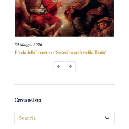
30 Maggio 2026
6 Gi
re
Parola della Domenica: “Se vedi la carità, vedi la Trinità”
Parol
prez
Cerca nel sito