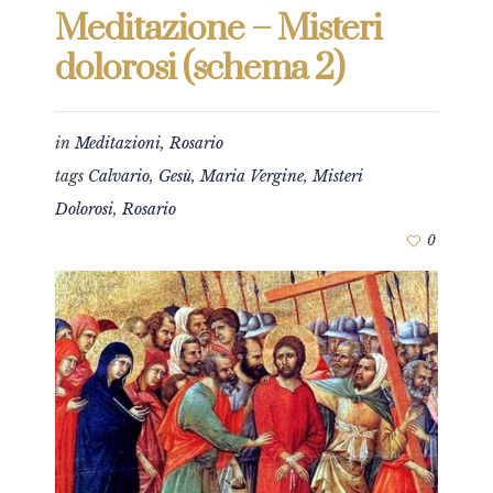
Meditazione – Misteri
dolorosi (schema 2)
in
Meditazioni
,
Rosario
tags
Calvario
,
Gesù
,
Maria Vergine
,
Misteri
Dolorosi
,
Rosario
0