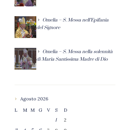
Omelia – S. Messa nell’Epifania
del Signore
Omelia – S. Messa nella solennità
di Maria Santissima Madre di Dio
Agosto 2026
L
M
M
G
V
S
D
2
1