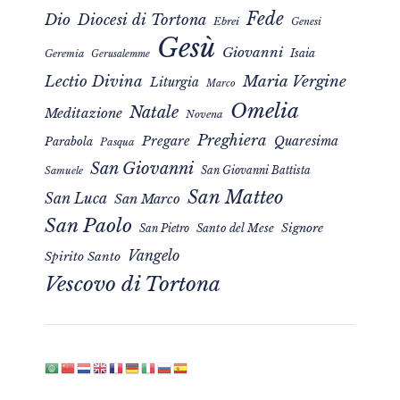
Fede
Dio
Diocesi di Tortona
Ebrei
Genesi
Gesù
Giovanni
Isaia
Geremia
Gerusalemme
Maria Vergine
Lectio Divina
Liturgia
Marco
Omelia
Natale
Meditazione
Novena
Preghiera
Pregare
Quaresima
Parabola
Pasqua
San Giovanni
San Giovanni Battista
Samuele
San Matteo
San Luca
San Marco
San Paolo
Signore
San Pietro
Santo del Mese
Vangelo
Spirito Santo
Vescovo di Tortona