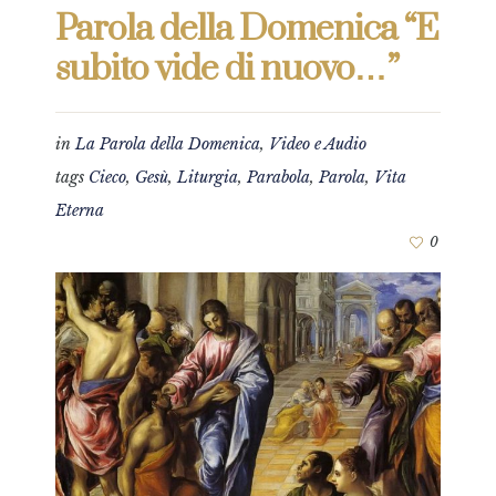
Parola della Domenica “E
subito vide di nuovo…”
in
La Parola della Domenica
,
Video e Audio
tags
Cieco
,
Gesù
,
Liturgia
,
Parabola
,
Parola
,
Vita
Eterna
0