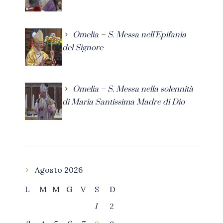
Omelia – S. Messa nell’Epifania
del Signore
Omelia – S. Messa nella solennità
di Maria Santissima Madre di Dio
Agosto 2026
L
M
M
G
V
S
D
2
1