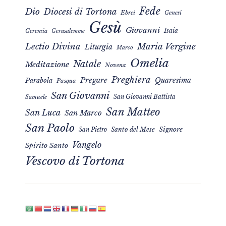
Fede
Dio
Diocesi di Tortona
Ebrei
Genesi
Gesù
Giovanni
Isaia
Geremia
Gerusalemme
Maria Vergine
Lectio Divina
Liturgia
Marco
Omelia
Natale
Meditazione
Novena
Preghiera
Pregare
Quaresima
Parabola
Pasqua
San Giovanni
San Giovanni Battista
Samuele
San Matteo
San Luca
San Marco
San Paolo
Signore
San Pietro
Santo del Mese
Vangelo
Spirito Santo
Vescovo di Tortona