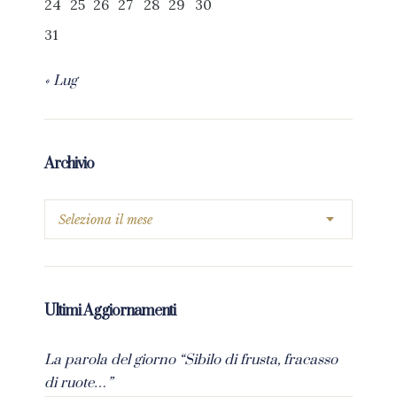
24
25
26
27
28
29
30
31
« Lug
Archivio
Ultimi Aggiornamenti
La parola del giorno “Sibilo di frusta, fracasso
di ruote…”