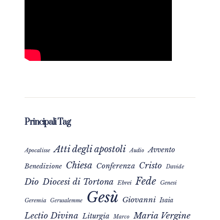
Principali Tag
Atti degli apostoli
Avvento
Apocalisse
Audio
Chiesa
Cristo
Conferenza
Benedizione
Davide
Fede
Dio
Diocesi di Tortona
Ebrei
Genesi
Gesù
Giovanni
Isaia
Geremia
Gerusalemme
Maria Vergine
Lectio Divina
Liturgia
Marco