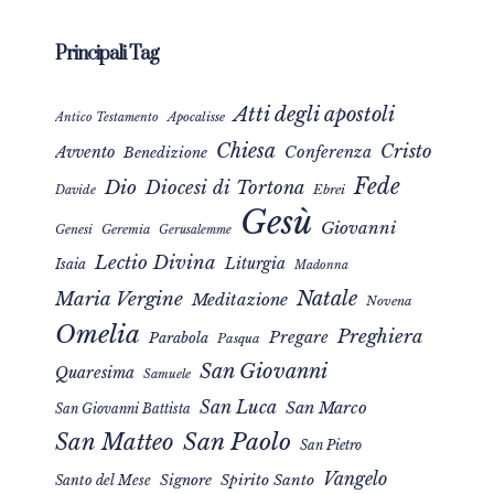
Principali Tag
Atti degli apostoli
Apocalisse
Antico Testamento
Chiesa
Cristo
Avvento
Conferenza
Benedizione
Fede
Dio
Diocesi di Tortona
Davide
Ebrei
Gesù
Giovanni
Genesi
Geremia
Gerusalemme
Lectio Divina
Liturgia
Isaia
Madonna
Natale
Maria Vergine
Meditazione
Novena
Omelia
Preghiera
Pregare
Parabola
Pasqua
San Giovanni
Quaresima
Samuele
San Luca
San Marco
San Giovanni Battista
San Matteo
San Paolo
San Pietro
Vangelo
Signore
Spirito Santo
Santo del Mese