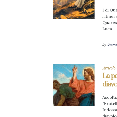
I di Qu
l'itine
Quaresi
Luca...
by
Ammin
Articolo
La pa
diav
Ascolti
“Fratel
Indossa
diavolo.