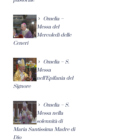
Omelia –
Messa del
Mercoledì delle
Ceneri
Omelia – S.
Messa
nell’Epifania del
Signore
Omelia – S.
Messa nella
solennità di
Maria Santissima Madre di
Dio