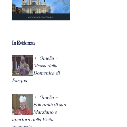
In Evidenza
Omelia –
Messa della
Domenica di
Pasqua
Omelia –
Solennità di san
Marziano e
apertura della Visita
pastorale