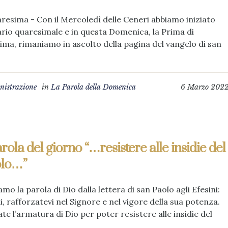
aresima - Con il Mercoledì delle Ceneri abbiamo iniziato
rario quaresimale e in questa Domenica, la Prima di
ma, rimaniamo in ascolto della pagina del vangelo di san
istrazione
in
La Parola della Domenica
6 Marzo 202
rola del giorno “…resistere alle insidie del
olo…”
amo la parola di Dio dalla lettera di san Paolo agli Efesini:
li, rafforzatevi nel Signore e nel vigore della sua potenza.
te l’armatura di Dio per poter resistere alle insidie del
..