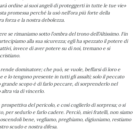
arà ordine ai suoi angeli di proteggerti in tutte le tue vie»
questa promessa perché la usò nell’ora più forte della
ra forza e la nostra debolezza.
e se rimaniamo sotto l’ombra del trono dell’Altissimo. Fin
rtecipiamo alla sua sicurezza; egli ha spezzato il potere di
cattivi, invece di aver potere su di noi, tremano e si
cristiano.
 rende dominatore; che può, se vuole, beffarsi di loro e
 e lo tengono presente in tutti gli assalti; solo il pec­cato
oro grande scopo è di farlo peccare, di sorprenderlo nel
tra via di vincerlo.
prospettiva del pericolo, e così coglierlo di sorpresa; o si
o, per sedurlo e farlo cadere. Perciò, miei fratelli, non siamo
onoscendoli bene, vegliamo, preghiamo, digiuniamo, restiamo
ostro scudo e nostra difesa.