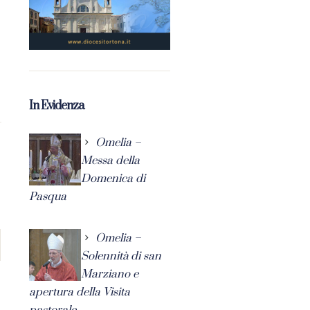
In Evidenza
Omelia –
Messa della
Domenica di
Pasqua
Omelia –
Solennità di san
Marziano e
apertura della Visita
pastorale