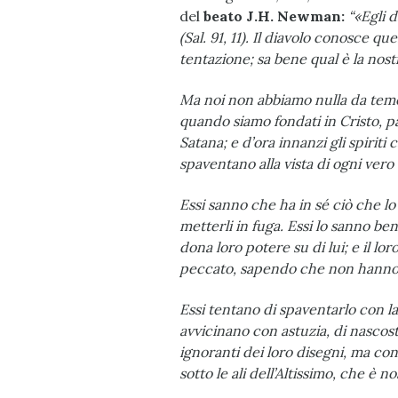
del
beato J.H. Newman:
“«Egli d
(Sal. 91, 11). Il diavolo cono­sce 
tentazione; sa bene qual è la nost
Ma noi non abbiamo nulla da temer
quando siamo fondati in Cristo, pa
Satana; e d’ora innanzi gli spiriti 
spaventano alla vista di ogni vero 
Essi sanno che ha in sé ciò che lo
metterli in fuga. Essi lo sanno bene
dona loro potere su di lui; e il l
peccato, sapendo che non hanno al
Essi tentano di spaventarlo con la 
avvicinano con astuzia, di nascost
ignoranti dei loro disegni, ma c
sotto le ali dell’Altissimo, che è n