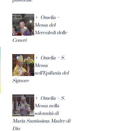
Omelia –
Messa del
Mercoledì delle
Ceneri
Omelia – S.
Messa
nell’Epifania del
Signore
Omelia – S.
Messa nella
solennità di
Maria Santissima Madre di
Dio