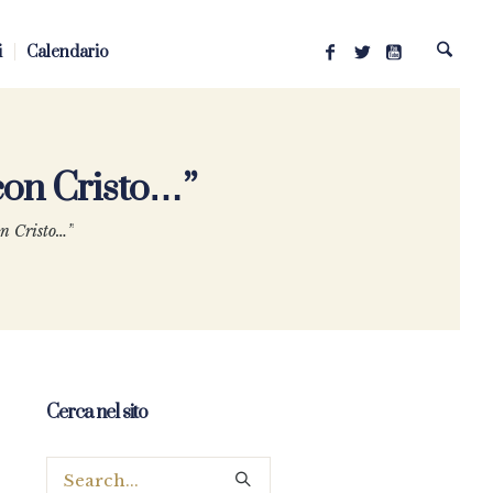
i
Calendario
con Cristo…”
on Cristo…”
Cerca nel sito