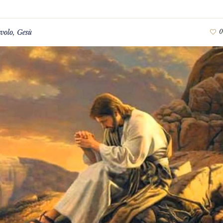
volo
,
Gesù
0