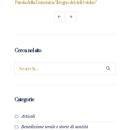
re
Parola della Domenica: “il regno dei cieli è vicino”
Paro
Cerca nel sito
Categorie
Articoli
Benedizione serale e storie di santità