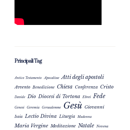
Principali Tag
Atti degli apostoli
Apocalisse
Antico Testamento
Chiesa
Cristo
Avvento
Conferenza
Benedizione
Fede
Dio
Diocesi di Tortona
Davide
Ebrei
Gesù
Giovanni
Genesi
Geremia
Gerusalemme
Lectio Divina
Liturgia
Isaia
Madonna
Natale
Maria Vergine
Meditazione
Novena