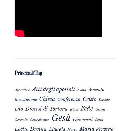
Principali Tag
Atti degli apostoli
Avvento
Apocalisse
Audio
Chiesa
Cristo
Conferenza
Benedizione
Davide
Fede
Dio
Diocesi di Tortona
Ebrei
Genesi
Gesù
Giovanni
Isaia
Geremia
Gerusalemme
Maria Vergine
Lectio Divina
Liturgia
Marco