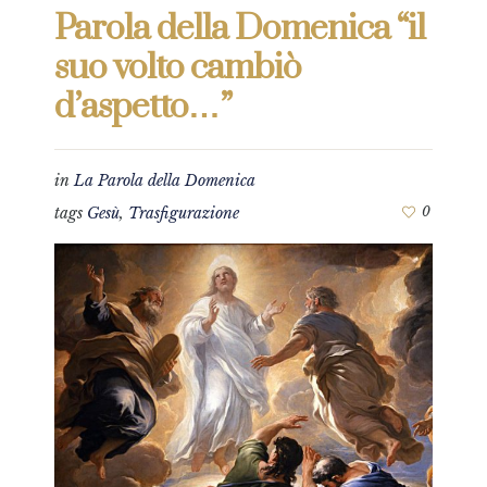
Parola della Domenica “il
suo volto cambiò
d’aspetto…”
in
La Parola della Domenica
tags
Gesù
,
Trasfigurazione
0