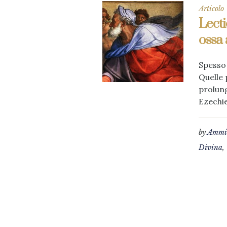
Articolo
Lecti
ossa 
Spesso 
Quelle 
prolung
Ezechie
by
Ammin
Divina
,