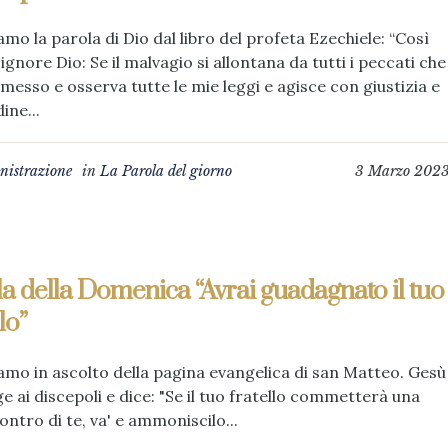
amo la parola di Dio dal libro del profeta Ezechiele: “Così
 Signore Dio: Se il malvagio si allontana da tutti i peccati che
esso e osserva tutte le mie leggi e agisce con giustizia e
ine...
istrazione
in
La Parola del giorno
3 Marzo 202
a della Domenica “Avrai guadagnato il tuo
lo”
mo in ascolto della pagina evangelica di san Matteo. Gesù
lge ai discepoli e dice: "Se il tuo fratello commetterà una
ontro di te, va' e ammoniscilo...