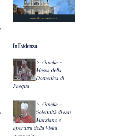
0
In Evidenza
Omelia –
Messa della
Domenica di
Pasqua
Omelia –
Solennità di san
0
Marziano e
apertura della Visita
pastorale