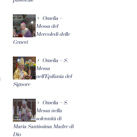
Omelia –
Messa del
Mercoledì delle
Ceneri
Omelia – S.
Messa
nell’Epifania del
6
Signore
Omelia – S.
Messa nella
solennità di
Maria Santissima Madre di
Dio