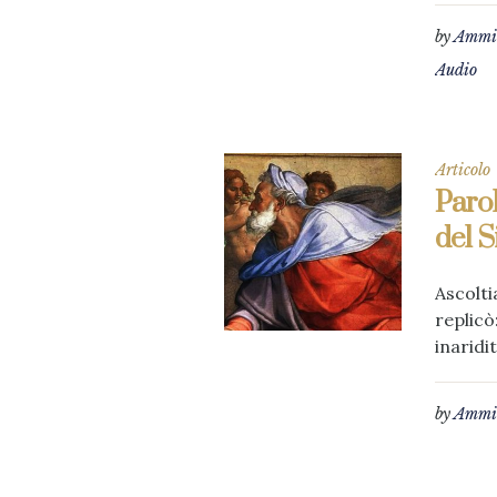
by
Ammin
Audio
Articolo
Parol
del S
Ascolti
replicò
inaridit
by
Ammin