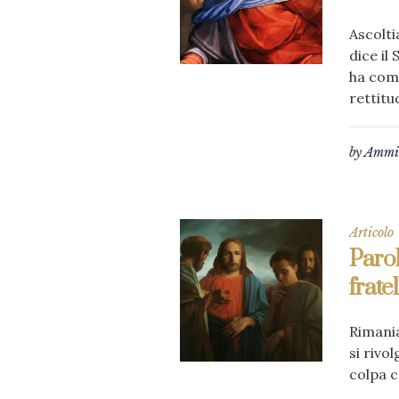
Ascolti
dice il
ha comm
rettitud
by
Ammin
Articolo
Parol
fratel
Rimania
si rivo
colpa c