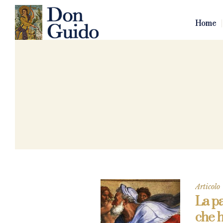
Home
Articolo
La pa
che h