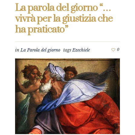
La parola del giorno “…
vivrà per la giustizia che
ha praticato”
in
La Parola del giorno
tags
Ezechiele
0