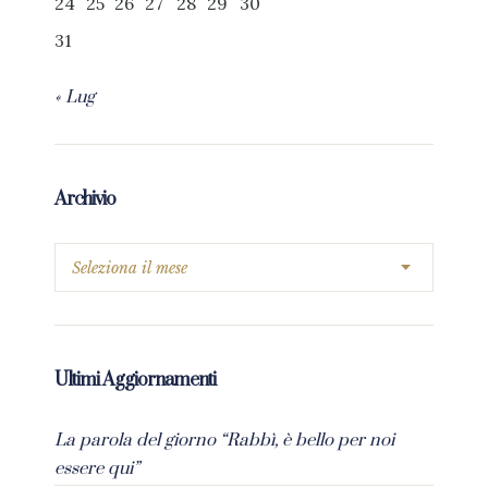
24
25
26
27
28
29
30
31
« Lug
Archivio
Ultimi Aggiornamenti
La parola del giorno “Rabbì, è bello per noi
essere qui”