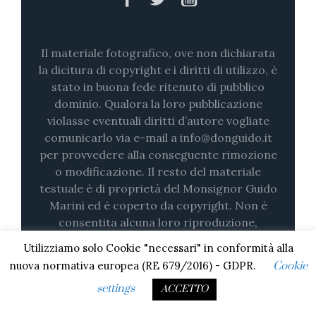
Il materiale fotografico, ove non dichiarata
la dicitura di copyright e i diritti di utilizzo, è
stato in buona fede ritenuto di pubblico
dominio. Qualora la loro pubblicazione
violasse eventuali diritti d’autore vogliate
comunicarlo via e-mail a info@donguido.it
per provvedere alla conseguente rimozione
o modificazione. Il resto del materiale
testuale è di proprietà del Monsignor Guido
Marini ed è coperto da copyright. Non è
consentita alcuna loro riproduzione,
nemmeno parziale (su stampa o in digitale)
Utilizziamo solo Cookie "necessari" in conformità alla
senza il consenso esplicito.
nuova normativa europea (RE 679/2016) - GDPR.
Cookie
settings
ACCETTO