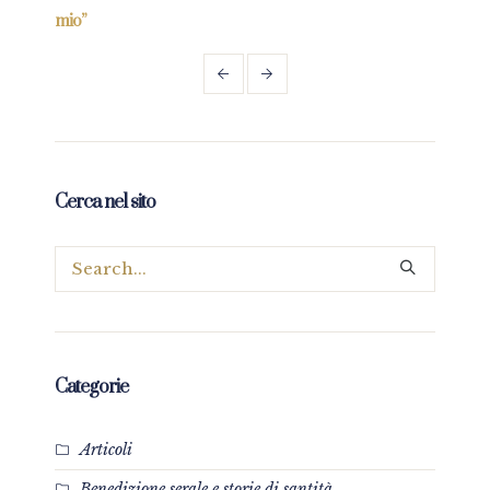
mio”
Cerca nel sito
Categorie
Articoli
Benedizione serale e storie di santità