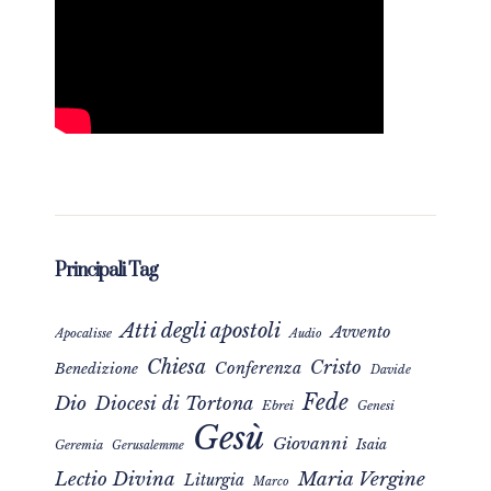
Principali Tag
Atti degli apostoli
Avvento
Apocalisse
Audio
Chiesa
Cristo
Conferenza
Benedizione
Davide
Fede
Dio
Diocesi di Tortona
Ebrei
Genesi
Gesù
Giovanni
Isaia
Geremia
Gerusalemme
Maria Vergine
Lectio Divina
Liturgia
Marco