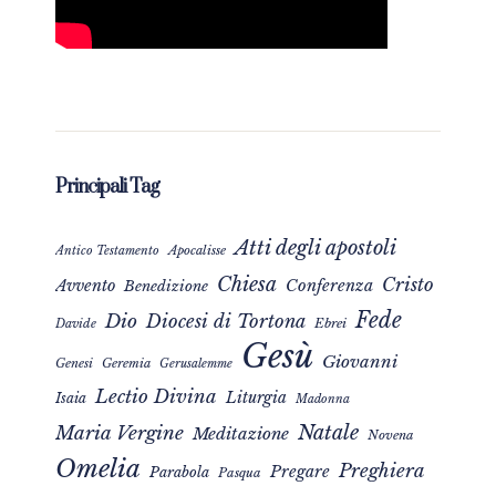
Principali Tag
Atti degli apostoli
Apocalisse
Antico Testamento
Chiesa
Cristo
Avvento
Conferenza
Benedizione
Fede
Dio
Diocesi di Tortona
Davide
Ebrei
Gesù
Giovanni
Genesi
Geremia
Gerusalemme
Lectio Divina
Liturgia
Isaia
Madonna
Natale
Maria Vergine
Meditazione
Novena
Omelia
Preghiera
Pregare
Parabola
Pasqua