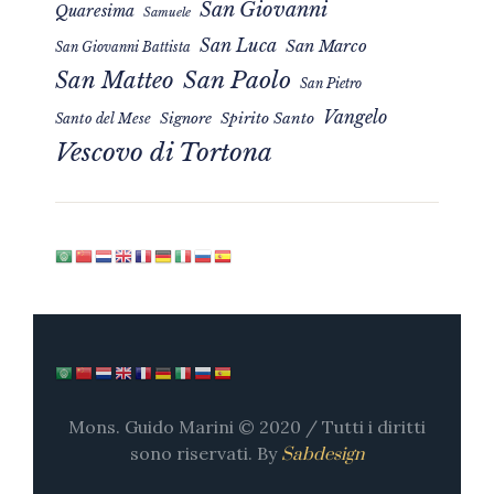
San Giovanni
Quaresima
Samuele
San Luca
San Marco
San Giovanni Battista
San Matteo
San Paolo
San Pietro
Vangelo
Signore
Spirito Santo
Santo del Mese
Vescovo di Tortona
Mons. Guido Marini © 2020 / Tutti i diritti
sono riservati. By
Sabdesign