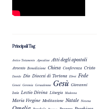
Principali Tag
Atti degli apostoli
Apocalisse
Antico Testamento
Chiesa
Cristo
Avvento
Conferenza
Benedizione
Fede
Dio
Diocesi di Tortona
Davide
Ebrei
Gesù
Giovanni
Genesi
Geremia
Gerusalemme
Lectio Divina
Liturgia
Isaia
Madonna
Natale
Maria Vergine
Meditazione
Novena
Omelia
Preghiera
Pregare
Parabola