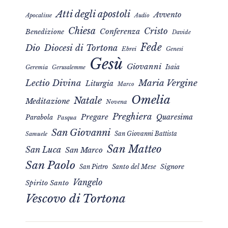
Atti degli apostoli
Avvento
Apocalisse
Audio
Chiesa
Cristo
Conferenza
Benedizione
Davide
Fede
Dio
Diocesi di Tortona
Ebrei
Genesi
Gesù
Giovanni
Isaia
Geremia
Gerusalemme
Maria Vergine
Lectio Divina
Liturgia
Marco
Omelia
Natale
Meditazione
Novena
Preghiera
Pregare
Quaresima
Parabola
Pasqua
San Giovanni
San Giovanni Battista
Samuele
San Matteo
San Luca
San Marco
San Paolo
Signore
San Pietro
Santo del Mese
Vangelo
Spirito Santo
Vescovo di Tortona