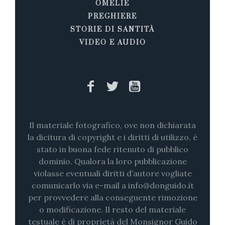
OMELIE
PREGHIERE
STORIE DI SANTITÀ
VIDEO E AUDIO
Il materiale fotografico, ove non dichiarata
la dicitura di copyright e i diritti di utilizzo, è
stato in buona fede ritenuto di pubblico
dominio. Qualora la loro pubblicazione
violasse eventuali diritti d’autore vogliate
comunicarlo via e-mail a info@donguido.it
per provvedere alla conseguente rimozione
o modificazione. Il resto del materiale
testuale è di proprietà del Monsignor Guido