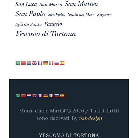
San Matteo
San Luca
San Marco
San Paolo
Signore
San Pietro
Santo del Mese
Vangelo
Spirito Santo
Vescovo di Tortona
Mons. Guido Marini © 2020 / Tutti i diritti
sono riservati. By
Sabdesign
VESCOVO DI TORTONA