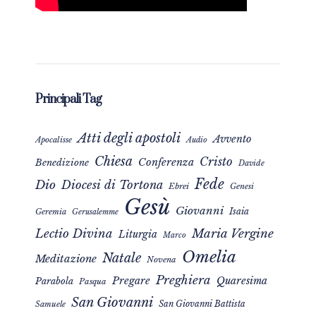
Principali Tag
Atti degli apostoli
Avvento
Apocalisse
Audio
Chiesa
Cristo
Conferenza
Benedizione
Davide
Fede
Dio
Diocesi di Tortona
Ebrei
Genesi
Gesù
Giovanni
Isaia
Geremia
Gerusalemme
Maria Vergine
Lectio Divina
Liturgia
Marco
Omelia
Natale
Meditazione
Novena
Preghiera
Pregare
Quaresima
Parabola
Pasqua
San Giovanni
San Giovanni Battista
Samuele