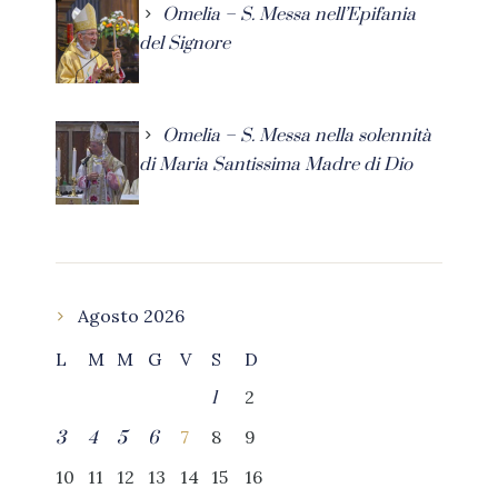
Omelia – S. Messa nell’Epifania
del Signore
Omelia – S. Messa nella solennità
di Maria Santissima Madre di Dio
Agosto 2026
L
M
M
G
V
S
D
2
1
7
8
9
3
4
5
6
10
11
12
13
14
15
16