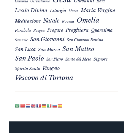
Giovanni
Isaia
Geremia
Gerusalemme
Maria Vergine
Lectio Divina
Liturgia
Marco
Omelia
Natale
Meditazione
Novena
Preghiera
Pregare
Quaresima
Parabola
Pasqua
San Giovanni
San Giovanni Battista
Samuele
San Matteo
San Luca
San Marco
San Paolo
Signore
San Pietro
Santo del Mese
Vangelo
Spirito Santo
Vescovo di Tortona