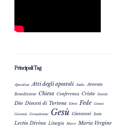
Principali Tag
Atti degli apostoli
Avvento
Apocalisse
Audio
Chiesa
Cristo
Conferenza
Benedizione
Davide
Fede
Dio
Diocesi di Tortona
Ebrei
Genesi
Gesù
Giovanni
Isaia
Geremia
Gerusalemme
Maria Vergine
Lectio Divina
Liturgia
Marco