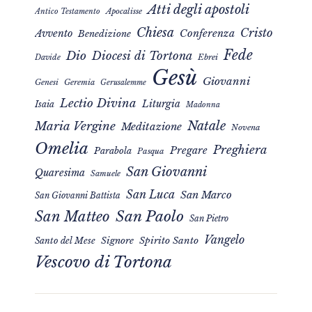
Atti degli apostoli
Apocalisse
Antico Testamento
Chiesa
Cristo
Avvento
Conferenza
Benedizione
Fede
Dio
Diocesi di Tortona
Davide
Ebrei
Gesù
Giovanni
Genesi
Geremia
Gerusalemme
Lectio Divina
Liturgia
Isaia
Madonna
Natale
Maria Vergine
Meditazione
Novena
Omelia
Preghiera
Pregare
Parabola
Pasqua
San Giovanni
Quaresima
Samuele
San Luca
San Marco
San Giovanni Battista
San Matteo
San Paolo
San Pietro
Vangelo
Signore
Spirito Santo
Santo del Mese
Vescovo di Tortona