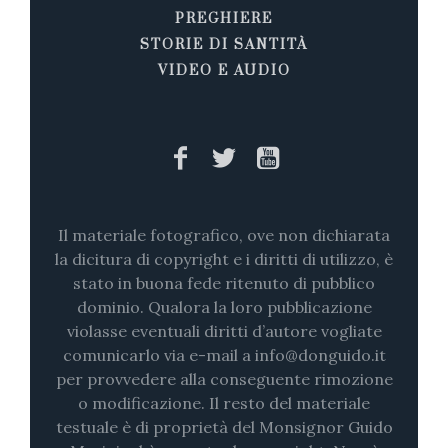
PREGHIERE
STORIE DI SANTITÀ
VIDEO E AUDIO
Il materiale fotografico, ove non dichiarata
la dicitura di copyright e i diritti di utilizzo, è
stato in buona fede ritenuto di pubblico
dominio. Qualora la loro pubblicazione
violasse eventuali diritti d’autore vogliate
comunicarlo via e-mail a info@donguido.it
per provvedere alla conseguente rimozione
o modificazione. Il resto del materiale
testuale è di proprietà del Monsignor Guido