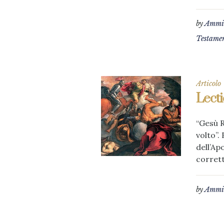
by
Ammin
Testame
Articolo
Lecti
“Gesù R
volto”.
dell’Ap
corrett
by
Ammin