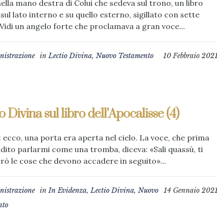
 nella mano destra di Colui che sedeva sul trono, un libro
 sul lato interno e su quello esterno, sigillato con sette
. 2Vidi un angelo forte che proclamava a gran voce...
istrazione
in
Lectio Divina
,
Nuovo Testamento
10 Febbraio 202
o Divina sul libro dell’Apocalisse (4)
i: ecco, una porta era aperta nel cielo. La voce, che prima
dito parlarmi come una tromba, diceva: «Sali quassù, ti
ò le cose che devono accadere in seguito»...
istrazione
in
In Evidenza
,
Lectio Divina
,
Nuovo
14 Gennaio 202
nto