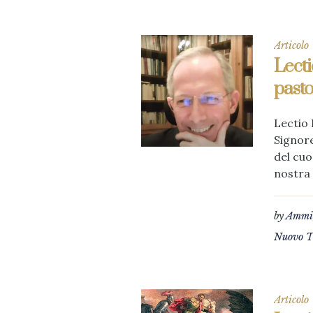
Articolo
Lecti
pasto
Lectio 
Signore
del cuo
nostra 
by
Ammin
Nuovo T
Articolo