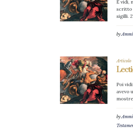
E vidi,
scritto
sigilli
by
Ammin
Articolo
Lecti
Poi vid
avevo u
mostrer
by
Ammin
Testame