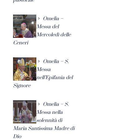
Omelia –
Messa del
Mercoledì delle
Ceneri
Omelia – S.
Messa
nell’Epifania del
Signore
Omelia – S.
Messa nella
solennità di
Maria Santissima Madre di
Dio