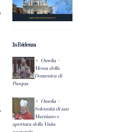
0
In Evidenza
Omelia –
Messa della
l
Domenica di
Pasqua
Omelia –
Solennità di san
0
Marziano e
apertura della Visita
pastorale