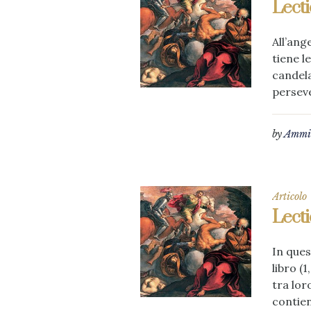
Lecti
All’ang
tiene l
candela
perseve
by
Ammin
Articolo
Lecti
In ques
libro (
tra lor
contiene