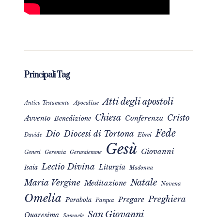
Principali Tag
Atti degli apostoli
Apocalisse
Antico Testamento
Chiesa
Cristo
Avvento
Conferenza
Benedizione
Fede
Dio
Diocesi di Tortona
Davide
Ebrei
Gesù
Giovanni
Genesi
Geremia
Gerusalemme
Lectio Divina
Liturgia
Isaia
Madonna
Natale
Maria Vergine
Meditazione
Novena
Omelia
Preghiera
Pregare
Parabola
Pasqua
San Giovanni
Quaresima
Samuele