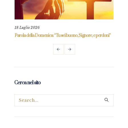
18 Luglio 2026
9 Ma
re
Parola della Domenica: “Tu sei buono, Signore, e perdoni”
Paro
mio”
Cerca nel sito