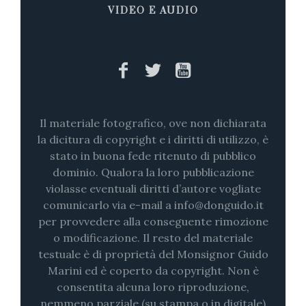
VIDEO E AUDIO
Il materiale fotografico, ove non dichiarata
la dicitura di copyright e i diritti di utilizzo, è
stato in buona fede ritenuto di pubblico
dominio. Qualora la loro pubblicazione
violasse eventuali diritti d’autore vogliate
comunicarlo via e-mail a info@donguido.it
per provvedere alla conseguente rimozione
o modificazione. Il resto del materiale
testuale è di proprietà del Monsignor Guido
Marini ed è coperto da copyright. Non è
consentita alcuna loro riproduzione,
nemmeno parziale (su stampa o in digitale)