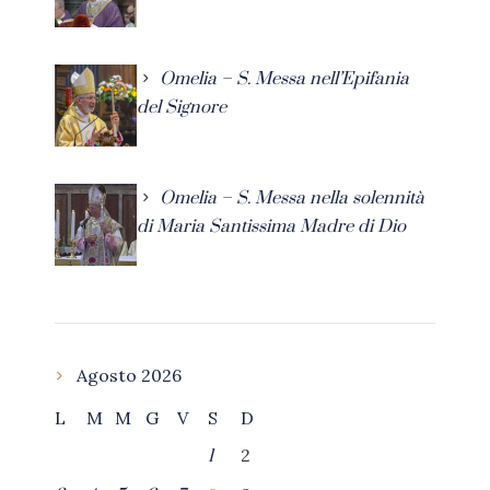
Omelia – S. Messa nell’Epifania
del Signore
Omelia – S. Messa nella solennità
di Maria Santissima Madre di Dio
Agosto 2026
L
M
M
G
V
S
D
2
1