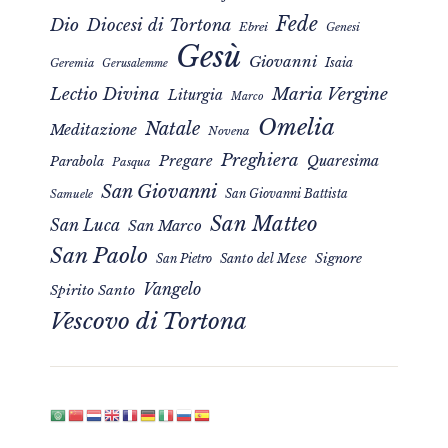
Fede
Dio
Diocesi di Tortona
Ebrei
Genesi
Gesù
Giovanni
Isaia
Geremia
Gerusalemme
Maria Vergine
Lectio Divina
Liturgia
Marco
Omelia
Natale
Meditazione
Novena
Preghiera
Pregare
Quaresima
Parabola
Pasqua
San Giovanni
San Giovanni Battista
Samuele
San Matteo
San Luca
San Marco
San Paolo
Signore
San Pietro
Santo del Mese
Vangelo
Spirito Santo
Vescovo di Tortona