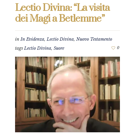
Lectio Divina: “La visita
dei Magi a Betlemme”
in
In Evidenza
,
Lectio Divina
,
Nuovo Testamento
tags
Lectio Divina
,
Suore
0