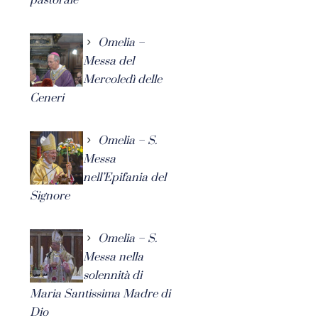
Omelia –
Messa del
Mercoledì delle
Ceneri
Omelia – S.
Messa
nell’Epifania del
Signore
Omelia – S.
Messa nella
solennità di
Maria Santissima Madre di
Dio