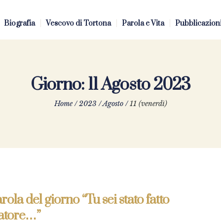
Biografia
Vescovo di Tortona
Parola e Vita
Pubblicazion
Giorno:
11 Agosto 2023
Home
/
2023
/
Agosto
/
11 (venerdì)
rola del giorno “Tu sei stato fatto
tatore…”