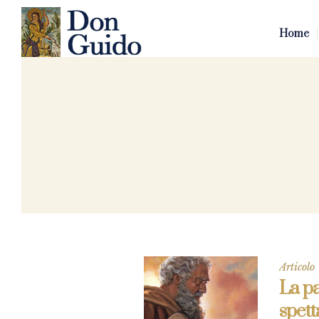
Home
Articolo
La pa
spet