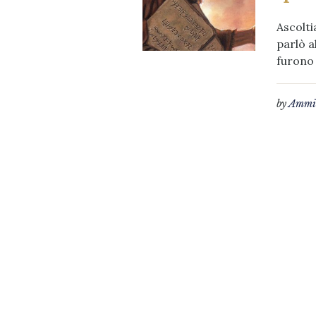
Ascolti
parlò a
furono 
by
Ammin