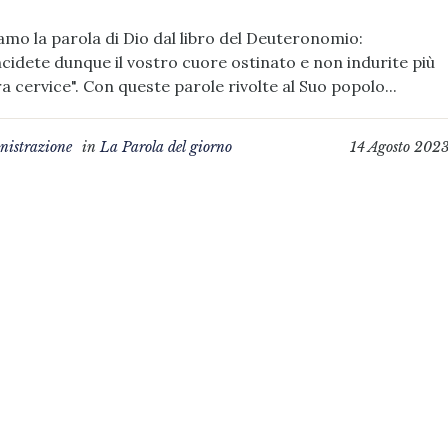
amo la parola di Dio dal libro del Deuteronomio:
cidete dunque il vostro cuore ostinato e non indurite più
ra cervice". Con queste parole rivolte al Suo popolo...
istrazione
in
La Parola del giorno
14 Agosto 202