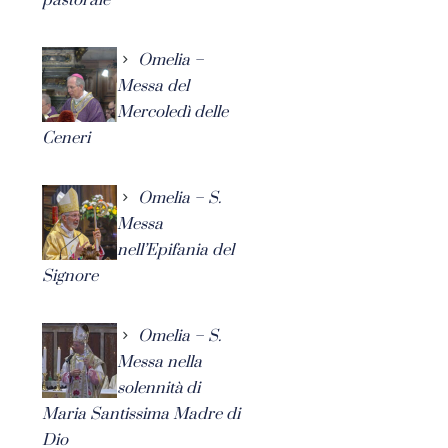
Omelia –
Messa del
Mercoledì delle
Ceneri
Omelia – S.
Messa
nell’Epifania del
Signore
Omelia – S.
Messa nella
solennità di
Maria Santissima Madre di
Dio