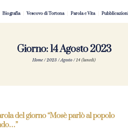
Biografia
Vescovo di Tortona
Parola e Vita
Pubblicazion
Giorno:
14 Agosto 2023
Home
/
2023
/
Agosto
/
14 (lunedì)
rola del giorno “Mosè parlò al popolo
ndo…”