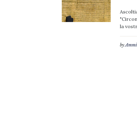
Ascolti
"Circon
la vost
by
Ammin