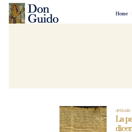
Home
Articolo
La pa
dice