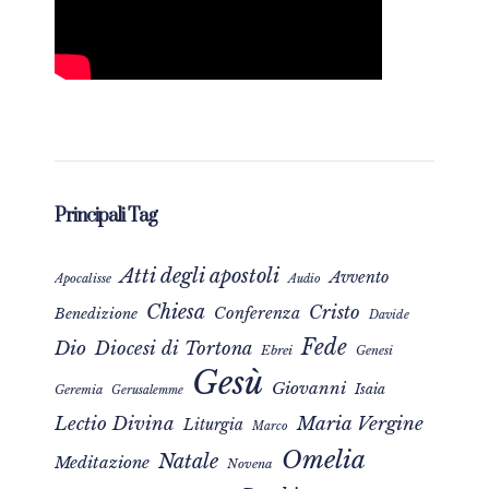
Principali Tag
Atti degli apostoli
Avvento
Apocalisse
Audio
Chiesa
Cristo
Conferenza
Benedizione
Davide
Fede
Dio
Diocesi di Tortona
Ebrei
Genesi
Gesù
Giovanni
Isaia
Geremia
Gerusalemme
Maria Vergine
Lectio Divina
Liturgia
Marco
Omelia
Natale
Meditazione
Novena