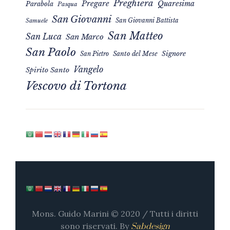
Preghiera
Pregare
Quaresima
Parabola
Pasqua
San Giovanni
San Giovanni Battista
Samuele
San Matteo
San Luca
San Marco
San Paolo
Signore
San Pietro
Santo del Mese
Vangelo
Spirito Santo
Vescovo di Tortona
Mons. Guido Marini © 2020 / Tutti i diritti
sono riservati. By
Sabdesign