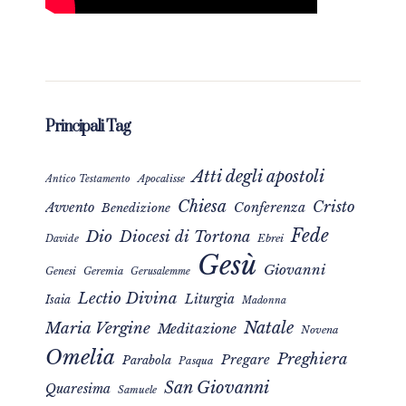
Principali Tag
Atti degli apostoli
Apocalisse
Antico Testamento
Chiesa
Cristo
Avvento
Conferenza
Benedizione
Fede
Dio
Diocesi di Tortona
Davide
Ebrei
Gesù
Giovanni
Genesi
Geremia
Gerusalemme
Lectio Divina
Liturgia
Isaia
Madonna
Natale
Maria Vergine
Meditazione
Novena
Omelia
Preghiera
Pregare
Parabola
Pasqua
San Giovanni
Quaresima
Samuele