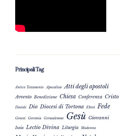
Principali Tag
Atti degli apostoli
Apocalisse
Antico Testamento
Chiesa
Cristo
Avvento
Conferenza
Benedizione
Fede
Dio
Diocesi di Tortona
Davide
Ebrei
Gesù
Giovanni
Genesi
Geremia
Gerusalemme
Lectio Divina
Liturgia
Isaia
Madonna