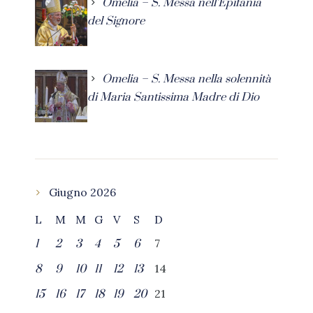
Omelia – S. Messa nell’Epifania
del Signore
Omelia – S. Messa nella solennità
di Maria Santissima Madre di Dio
Giugno 2026
L
M
M
G
V
S
D
7
1
2
3
4
5
6
14
8
9
10
11
12
13
21
15
16
17
18
19
20