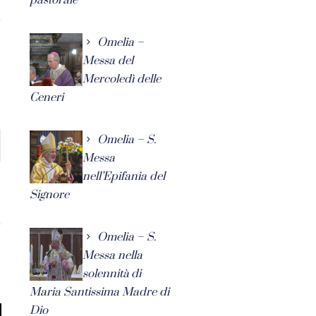
Omelia –
Messa del
Mercoledì delle
Ceneri
Omelia – S.
Messa
nell’Epifania del
Signore
Omelia – S.
Messa nella
solennità di
Maria Santissima Madre di
Dio