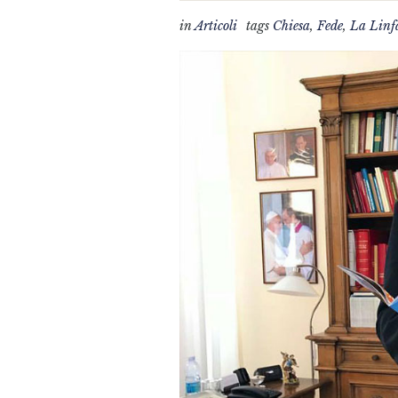
in
Articoli
tags
Chiesa
,
Fede
,
La Linf