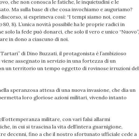
, che non conosca le fatiche, le inquietudini e le
ato. Ma sulla base di che cosa invochiamo e auguriamo?
 discorso, si esprimeva così: “I tempi siamo noi, come
so
80, 8). L’unica novità possibile ha le proprie radici in
che solo la fede può donarci, che solo il vero e unico “Nuovo”
are in dono a ciascuno di noi.
 Tartari” di Dino Buzzati, il protagonista è l’ambizioso
e viene assegnato in servizio in una fortezza di un
on un territorio un tempo oggetto di rovinose irruzioni del
nella speranzosa attesa di una nuova invasione, che dia un
permetta loro gloriose azioni militari, vivendo intanto
l’ottemperanza militare, con vari falsi allarmi
he, in cui si trascina la vita dell’intera guarnigione,
 tre decenni, fino a che il nostro sfortunato ufficiale cede a