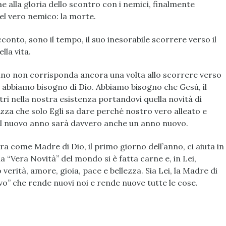
e alla gloria dello scontro con i nemici, finalmente
del vero nemico: la morte.
cconto, sono il tempo, il suo inesorabile scorrere verso il
lla vita.
nno non corrisponda ancora una volta allo scorrere verso
o, abbiamo bisogno di Dio. Abbiamo bisogno che Gesù, il
 entri nella nostra esistenza portandovi quella novità di
ezza che solo Egli sa dare perché nostro vero alleato e
il nuovo anno sarà davvero anche un anno nuovo.
a come Madre di Dio, il primo giorno dell’anno, ci aiuta in
 la “Vera Novità” del mondo si è fatta carne e, in Lei,
erità, amore, gioia, pace e bellezza. Sia Lei, la Madre di
vo” che rende nuovi noi e rende nuove tutte le cose.