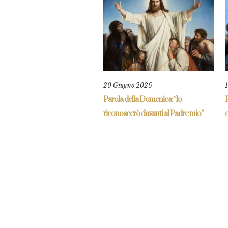
20 Giugno 2026
Parola della Domenica: “lo
P
riconoscerò davanti al Padre mio”
c