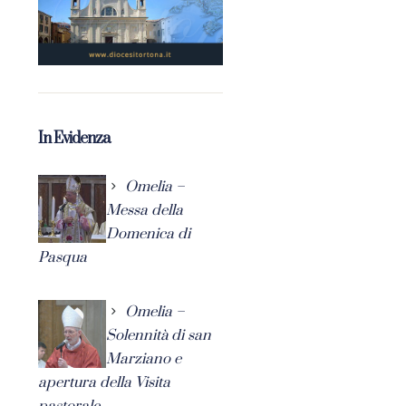
In Evidenza
Omelia –
Messa della
Domenica di
Pasqua
Omelia –
Solennità di san
Marziano e
apertura della Visita
pastorale