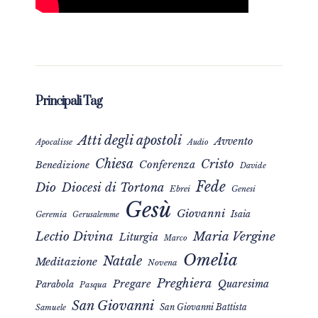
Principali Tag
Atti degli apostoli
Avvento
Apocalisse
Audio
Chiesa
Cristo
Conferenza
Benedizione
Davide
Fede
Dio
Diocesi di Tortona
Ebrei
Genesi
Gesù
Giovanni
Isaia
Geremia
Gerusalemme
Maria Vergine
Lectio Divina
Liturgia
Marco
Omelia
Natale
Meditazione
Novena
Preghiera
Pregare
Quaresima
Parabola
Pasqua
San Giovanni
San Giovanni Battista
Samuele