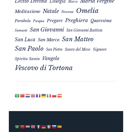
Maria Vergine
Lectio Divina
Liturgia
Marco
Omelia
Natale
Meditazione
Novena
Preghiera
Pregare
Quaresima
Parabola
Pasqua
San Giovanni
San Giovanni Battista
Samuele
San Matteo
San Luca
San Marco
San Paolo
Signore
San Pietro
Santo del Mese
Vangelo
Spirito Santo
Vescovo di Tortona