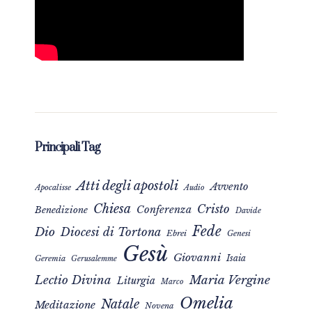
Principali Tag
Atti degli apostoli
Avvento
Apocalisse
Audio
Chiesa
Cristo
Conferenza
Benedizione
Davide
Fede
Dio
Diocesi di Tortona
Ebrei
Genesi
Gesù
Giovanni
Isaia
Geremia
Gerusalemme
Maria Vergine
Lectio Divina
Liturgia
Marco
Omelia
Natale
Meditazione
Novena