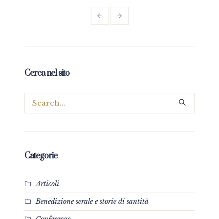
prez
Cerca nel sito
Categorie
Articoli
Benedizione serale e storie di santità
Conferenze