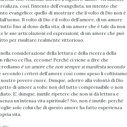
 realizza, così, l’intento dell’evangelista, un intento che
nto evangelico: quello di mostrare che il volto di Dio non è
l’uomo. Il volto di Dio è il volto dell’amore, di un amore
tutto fino al dono della vita; di un amore che è tale da non
 le sue articolazioni ed espressioni; di un amore che può
tto per risultare realmente vittorioso.
nella considerazione della lettura e della ricerca della
 rilievo ce l’ha, eccome! Perché ci viene a dire che
i crediamo
è un amore che non sempre si manifesta secondo
e secondo i criteri dell’amore così come speso li coltiviamo
 nostro povero cuore. Dunque, aderire alla volontà di Dio
ogetto di amore a volte non del tutto comprensibile o non
ato. E’, dunque, inutile ripetere che non si dà lettura e
senza un’intensa vita spirituale? No, non è inutile: perché
a coglie solo colui che di questo amore ha fatto esperienza
opria vita.