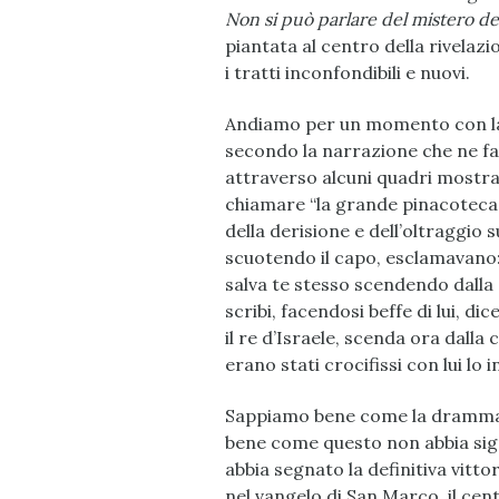
Non si può parlare del mistero de
piantata al centro della rivelaz
i tratti inconfondibili e nuovi.
Andiamo per un momento con la m
secondo la narrazione che ne fa
attraverso alcuni quadri mostra
chiamare “la grande pinacoteca d
della derisione e dell’oltraggio s
scuotendo il capo, esclamavano: ‘E
salva te stesso scendendo dalla
scribi, facendosi beffe di lui, di
il re d’Israele, scenda ora dall
erano stati crocifissi con lui lo 
Sappiamo bene come la drammati
bene come questo non abbia signi
abbia segnato la definitiva vitto
nel vangelo di San Marco, il cen