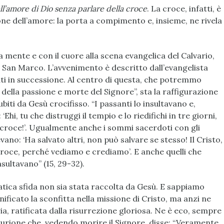
ll’amore di Dio senza parlare della croce
. La croce, infatti, è
ione dell’amore: la porta a compimento e, insieme, ne rivela
ente e con il cuore alla scena evangelica del Calvario,
 San Marco. L’avvenimento è descritto dall’evangelista
ti in successione. Al centro di questa, che potremmo
ella passione e morte del Signore”, sta la raffigurazione
ubiti da Gesù crocifisso. “I passanti lo insultavano e,
hi, tu che distruggi il tempio e lo riedifichi in tre giorni,
 croce!’. Ugualmente anche i sommi sacerdoti con gli
cevano: ‘Ha salvato altri, non può salvare se stesso! Il Cristo,
a croce, perché vediamo e crediamo’. E anche quelli che
insultavano” (15, 29-32).
ca sfida non sia stata raccolta da Gesù. E sappiamo
ficato la sconfitta nella missione di Cristo, ma anzi ne
ria, ratificata dalla risurrezione gloriosa. Ne è eco, sempre
turione che, vedendo morire il Signore, disse: “Veramente