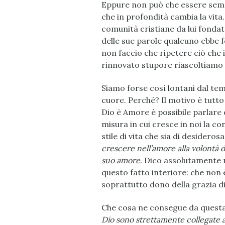
Eppure non può che essere semp
che in profondità cambia la vita
comunità cristiane da lui fondate
delle sue parole qualcuno ebbe 
non faccio che ripetere ciò che i
rinnovato stupore riascoltiamo o
Siamo forse così lontani dal te
cuore. Perché? Il motivo è tutt
Dio è Amore è possibile parlare d
misura in cui cresce in noi la c
stile di vita che sia di desideros
crescere nell’amore alla volontà
suo amore
. Dico assolutamente 
questo fatto interiore: che non
soprattutto dono della grazia di
Che cosa ne consegue da quest
Dio sono strettamente collegate all