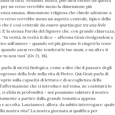
tiana di tutti. Nessuno, infatti, può dirsi esente da questa
: per un verso verrebbe meno la dimensione più
stenza umana, dimensione religiosa che chiede adesione a
ltro verso verrebbe meno un aspetto centrale, tipico della
o che è così centrale da
essere spartiacque tra una fede
a
. E’ la stessa Parola del Signore che, con grande chiarezza,
 “In verità, in verità ti dico: – afferma Gesù rivolgendosi a
tivo sull’amore – quando eri più giovane ti cingevi la veste
 quando sarai vecchio tenderai le tue mani, e un altro ti
 tu non vuoi” (Gv 21, 18).
arla di un’età biologica, come a dire che il passare degli
gresso della fede nella vita di Pietro. Qui Gesù parla di
roprio sulla capacità di lettura e di accoglienza della
 l’affermazione che ci introduce nel tema, ne costituirà lo
 ci sfida in profondità – noi possiamo valutare il nostro
tamente a partire dalla grande tematica appena
ta e accolta. Lasciamoci, allora, da subito interrogare: quale
ella nostra vita? La nostra giornata si qualifica per