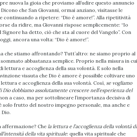
re nuova la gioia che proviamo all’udire questo annuncio
. Dicono che San Giovanni, ormai anziano, visitasse le
 continuando a ripetere: “Dio è amore!”. Alla ripetitività
forse da ridire, ma Giovanni rispose semplicemente: “Io
l Signore ha detto, ciò che sta al cuore del Vangelo”. Con
ggi, ancora una volta: “Dio è amore!”.
ma che stiamo affrontando? Tutt’altro: ne siamo proprio al
o sommato abbastanza semplice. Proprio nella misura in cu
i lettura e accoglienza della sua volontà. E solo nella
onvinzione vissuta che Dio è amore è possibile coltivare uno
a lettura e accoglienza della sua volontà. Così,
se vogliamo
 di Dio dobbiamo assolutamente crescere nell’esperienza del
non a caso, ma per sottolineare l’importanza decisiva di
 è solo frutto del nostro impegno personale, ma anche e
 Dio.
a affermazione? Che
la lettura e l’accoglienza della volontà di
’intensità della vita spirituale
: quella vita spirituale che