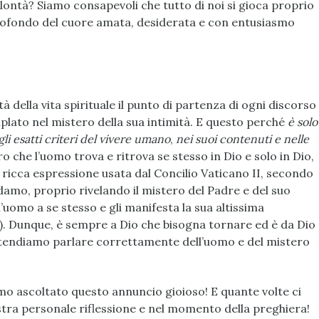
olontà? Siamo consapevoli che tutto di noi si gioca proprio
profondo del cuore amata, desiderata e con entusiasmo
à della vita spirituale il punto di partenza di ogni discorso
lato nel mistero della sua intimità. E questo perché
è
solo
li esatti criteri del vivere umano
,
nei suoi contenuti e nelle
 che l’uomo trova e ritrova se stesso in Dio e solo in Dio,
e ricca espressione usata dal Concilio Vaticano II, secondo
Adamo, proprio rivelando il mistero del Padre e del suo
uomo a se stesso e gli manifesta la sua altissima
2). Dunque, è sempre a Dio che bisogna tornare ed è da Dio
ntendiamo parlare correttamente dell’uomo e del mistero
o ascoltato questo annuncio gioioso! E quante volte ci
stra personale riflessione e nel momento della preghiera!