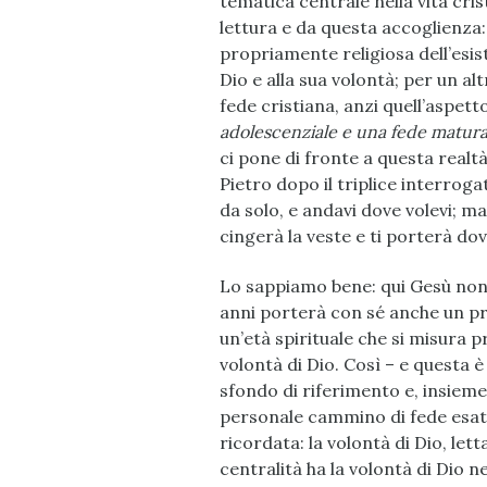
tematica centrale nella vita cris
lettura e da questa accoglienza
propriamente religiosa dell’esi
Dio e alla sua volontà; per un a
fede cristiana, anzi quell’aspett
adolescenziale e una fede matur
ci pone di fronte a questa realtà.
Pietro dopo il triplice interroga
da solo, e andavi dove volevi; ma
cingerà la veste e ti porterà dove
Lo sappiamo bene: qui Gesù non p
anni porterà con sé anche un pro
un’età spirituale che si misura p
volontà di Dio. Così – e questa è
sfondo di riferimento e, insieme,
personale cammino di fede esat
ricordata: la volontà di Dio, let
centralità ha la volontà di Dio n