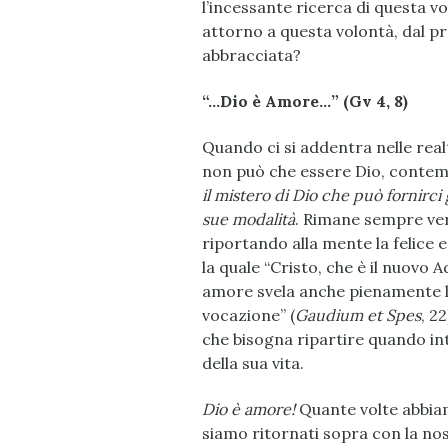
l’incessante ricerca di questa v
attorno a questa volontà, dal 
abbracciata?
“…Dio è Amore…” (Gv 4, 8)
Quando ci si addentra nelle realt
non può che essere Dio, contemp
il
mistero di Dio che può fornirci g
sue modalità
. Rimane sempre vero
riportando alla mente la felice 
la quale “Cristo, che è il nuovo 
amore svela anche pienamente l’
vocazione” (
Gaudium et Spes
, 2
che bisogna ripartire quando i
della sua vita.
Dio è amore!
Quante volte abbiam
siamo ritornati sopra con la no