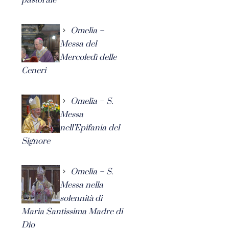
Omelia –
Messa del
Mercoledì delle
Ceneri
Omelia – S.
Messa
nell’Epifania del
Signore
Omelia – S.
Messa nella
solennità di
Maria Santissima Madre di
Dio