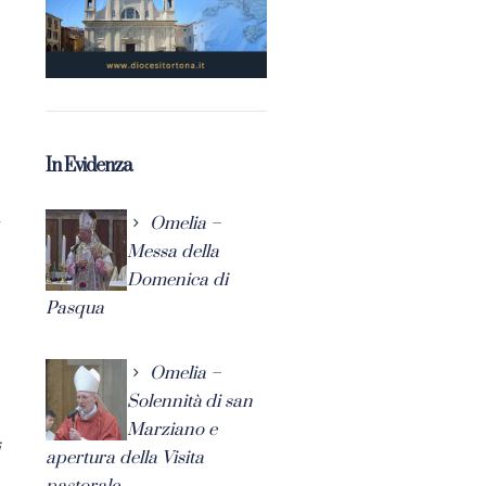
In Evidenza
i
Omelia –
Messa della
Domenica di
Pasqua
Omelia –
Solennità di san
Marziano e
apertura della Visita
pastorale