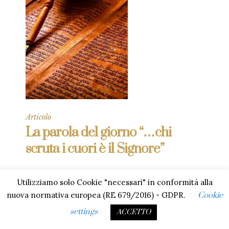
Articolo
La parola del giorno “…chi
scruta i cuori è il Signore”
Ascoltiamo la parola di Dio dal libro dei
Utilizziamo solo Cookie "necessari" in conformità alla
Proverbi: “Il cuore del re è un corso d’acqua
nuova normativa europea (RE 679/2016) - GDPR.
Cookie
in mano al Signore: lo dirige dovunque egli
vuole. Agli occhi dell’uomo ogni sua via
settings
ACCETTO
sembra diritta, ma chi scruta i cuori è il