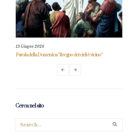
13 Giugno 2026
11 L
re
Parola della Domenica: “il regno dei cieli è vicino”
Paro
Cerca nel sito