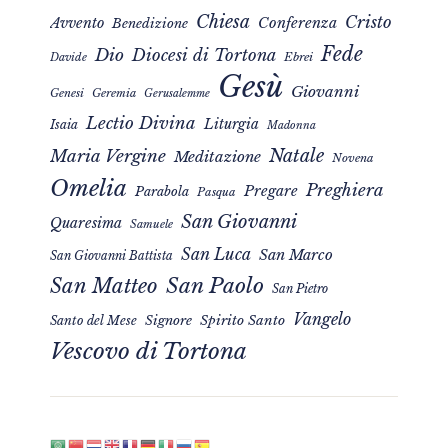
Chiesa
Cristo
Avvento
Conferenza
Benedizione
Fede
Dio
Diocesi di Tortona
Davide
Ebrei
Gesù
Giovanni
Genesi
Geremia
Gerusalemme
Lectio Divina
Liturgia
Isaia
Madonna
Natale
Maria Vergine
Meditazione
Novena
Omelia
Preghiera
Pregare
Parabola
Pasqua
San Giovanni
Quaresima
Samuele
San Luca
San Marco
San Giovanni Battista
San Matteo
San Paolo
San Pietro
Vangelo
Signore
Spirito Santo
Santo del Mese
Vescovo di Tortona