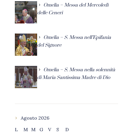
Omelia – Messa del Mercoledì
delle Ceneri
Omelia – S. Messa nell’Epifania
del Signore
Omelia – S. Messa nella solennità
di Maria Santissima Madre di Dio
Agosto 2026
L
M
M
G
V
S
D