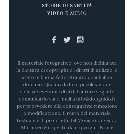
STORIE DI SANTITÀ
VIDEO E AUDIO
Il materiale fotografico, ove non dichiarata
la dicitura di copyright e i diritti di utilizzo, è
stato in buona fede ritenuto di pubblico
dominio. Qualora la loro pubblicazione
violasse eventuali diritti d’autore vogliate
comunicarlo via e-mail a info@donguido.it
per provvedere alla conseguente rimozione
o modificazione. Il resto del materiale
testuale è di proprietà del Monsignor Guido
Marini ed è coperto da copyright. Non è