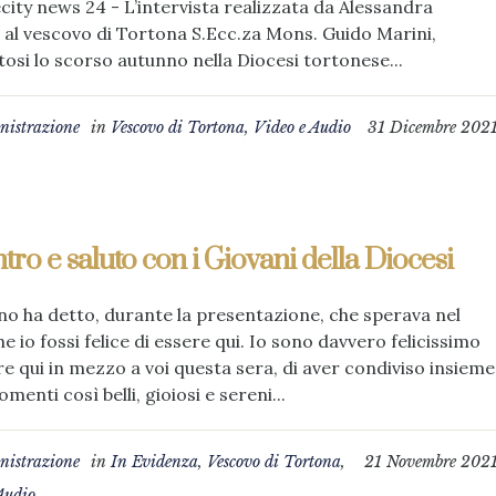
city news 24 - L’intervista realizzata da Alessandra
 al vescovo di Tortona S.Ecc.za Mons. Guido Marini,
tosi lo scorso autunno nella Diocesi tortonese...
istrazione
in
Vescovo di Tortona
,
Video e Audio
31 Dicembre 202
tro e saluto con i Giovani della Diocesi
o ha detto, durante la presentazione, che sperava nel
he io fossi felice di essere qui. Io sono davvero felicissimo
re qui in mezzo a voi questa sera, di aver condiviso insieme
menti così belli, gioiosi e sereni...
istrazione
in
In Evidenza
,
Vescovo di Tortona
,
21 Novembre 202
Audio