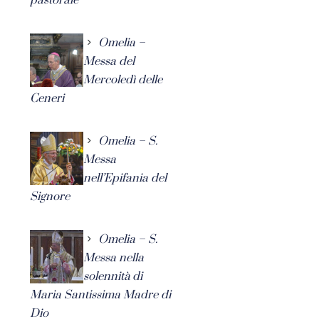
Omelia –
Messa del
Mercoledì delle
Ceneri
Omelia – S.
Messa
nell’Epifania del
Signore
Omelia – S.
Messa nella
solennità di
Maria Santissima Madre di
Dio