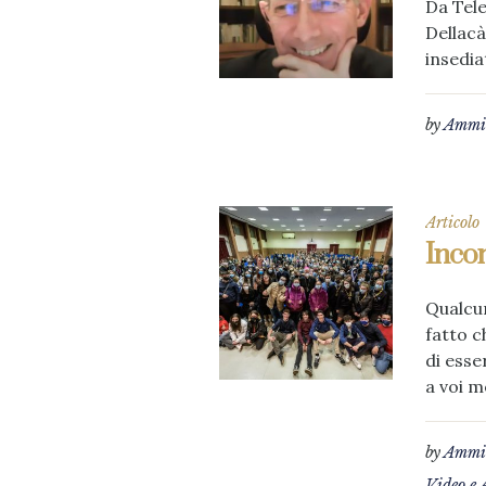
Da Tele
Dellacà
insedia
by
Ammin
Articolo
Incon
Qualcun
fatto c
di esse
a voi mo
by
Ammin
Video e 