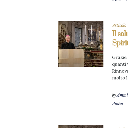
Articolo
Il sa
Spiri
Grazie 
quanti 
Rinnova
molto l
by
Ammin
Audio