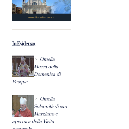
In Evidenza
Omelia –
Messa della
Domenica di
Pasqua
Omelia –
Solennità di san
Marziano e
apertura della Visita
pastorale