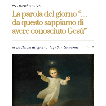
29 Dicembre 2025
La parola del giorno “…
da questo sappiamo di
avere conosciuto Gesù”
in
La Parola del giorno
tags
San Giovanni
0