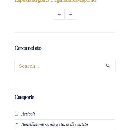
nte!”
La parola del giorno “…egli ha dato la vita per noi”
La pa
Cerca nel sito
Categorie
Articoli
Benedizione serale e storie di santità