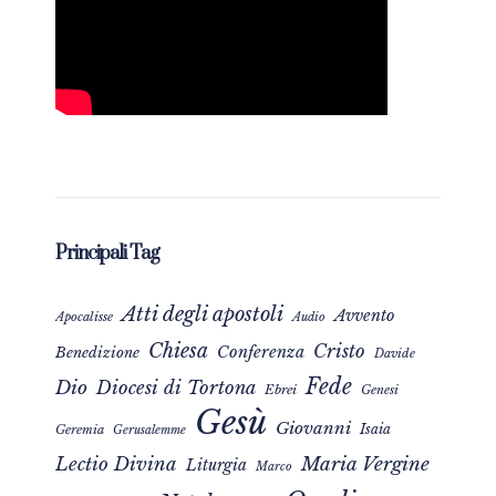
Principali Tag
Atti degli apostoli
Avvento
Apocalisse
Audio
Chiesa
Cristo
Conferenza
Benedizione
Davide
Fede
Dio
Diocesi di Tortona
Ebrei
Genesi
Gesù
Giovanni
Isaia
Geremia
Gerusalemme
Maria Vergine
Lectio Divina
Liturgia
Marco