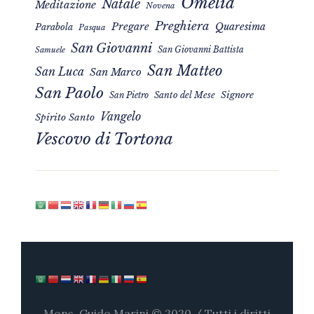
Omelia
Natale
Meditazione
Novena
Preghiera
Pregare
Quaresima
Parabola
Pasqua
San Giovanni
San Giovanni Battista
Samuele
San Matteo
San Luca
San Marco
San Paolo
Signore
San Pietro
Santo del Mese
Vangelo
Spirito Santo
Vescovo di Tortona
Mons. Guido Marini © 2020 / Tutti i diritti