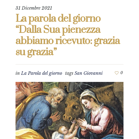
31 Dicembre 2021
La parola del giorno
“Dalla Sua pienezza
abbiamo ricevuto: grazia
su grazia”
in
La Parola del giorno
tags
San Giovanni
0