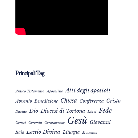
Principali Tag
Atti degli apostoli
Apocalisse
Antico Testamento
Chiesa
Cristo
Avvento
Conferenza
Benedizione
Fede
Dio
Diocesi di Tortona
Davide
Ebrei
Gesù
Giovanni
Genesi
Geremia
Gerusalemme
Lectio Divina
Liturgia
Isaia
Madonna