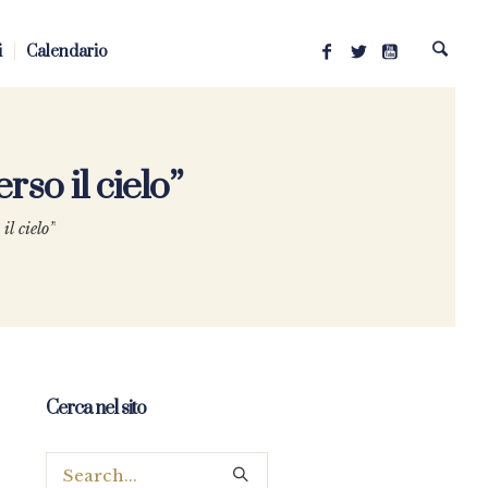
i
Calendario
rso il cielo”
il cielo”
Cerca nel sito