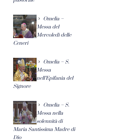
Omelia –
Messa del
Mercoledì delle
Ceneri
Omelia – S.
Messa
nell’Epifania del
Signore
Omelia – S.
Messa nella
solennità di
Maria Santissima Madre di
Dio