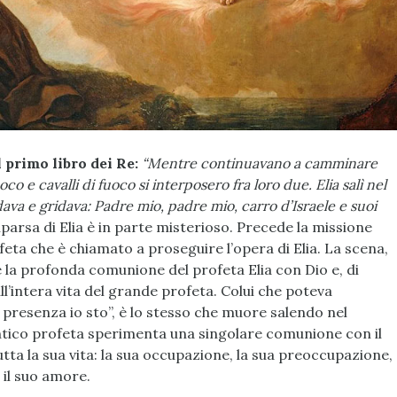
 primo libro dei Re:
“Mentre continuavano a camminare
o e cavalli di fuoco si interposero fra loro due. Elia salì nel
rdava e gridava: Padre mio, padre mio, carro d’Israele e suoi
parsa di Elia è in parte misterioso. Precede la missione
rofeta che è chiamato a proseguire l’opera di Elia. La scena,
a profonda comunione del profeta Elia con Dio e, di
ll’intera vita del grande profeta. Colui che poteva
i presenza io sto”, è lo stesso che muore salendo nel
tentico profeta sperimenta una singolare comunione con il
utta la sua vita: la sua occupazione, la sua preoccupazione,
 il suo amore.