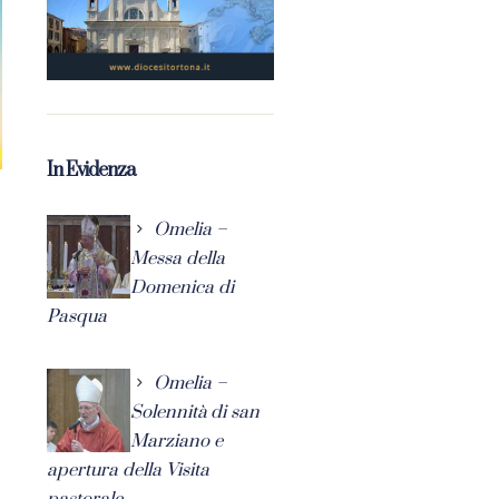
In Evidenza
Omelia –
Messa della
Domenica di
Pasqua
Omelia –
Solennità di san
Marziano e
apertura della Visita
pastorale