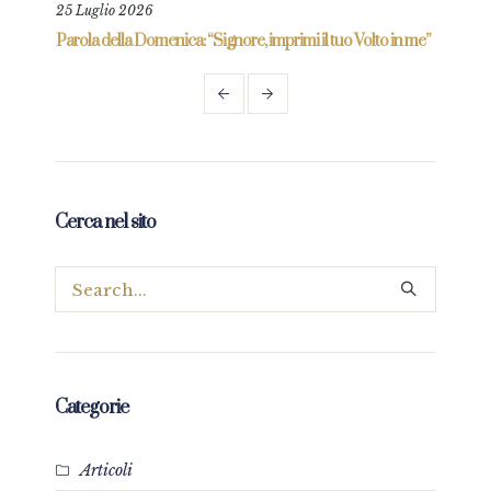
25 Luglio 2026
16 M
re
Parola della Domenica: “Signore, imprimi il tuo Volto in me”
Parol
Cerca nel sito
Categorie
Articoli