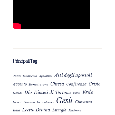
Principali Tag
Atti degli apostoli
Apocalisse
Antico Testamento
Chiesa
Cristo
Avvento
Conferenza
Benedizione
Fede
Dio
Diocesi di Tortona
Davide
Ebrei
Gesù
Giovanni
Genesi
Geremia
Gerusalemme
Lectio Divina
Liturgia
Isaia
Madonna