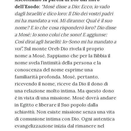
dell’Esodo:
“Mosè disse a Dio: Ecco, io vado
dagli Israeliti e dico loro: Il Dio dei vostri padri
mi ha mandato a voi. Mi diranno: Qual è il suo
nome? E io che cosa risponderò loro? Dio disse
a Mosè: Io sono colui che sono! E aggiunse:
Così dirai agli Israeliti: Io-Sono mi ha mandato a
voi”.
Sul monte Oreb Dio rivela il proprio
nome a Mosè. Sappiamo che per la Bibbia il
nome svela l’intimità della persona e la
conoscenza del nome esprime una
familiarità profonda. Mosè, pertanto,
ricevendo il nome, riceve da Dio il dono di
una relazione molto intima. Ma questo dono
è in vista di una missione. Mosè dovrà andare
in Egitto e liberare il Suo popolo dalla
schiavitù. Non esiste missione senza una vita
di comunione intima con Dio. Ogni autentica
evangelizzazione inizia dal rimanere nel