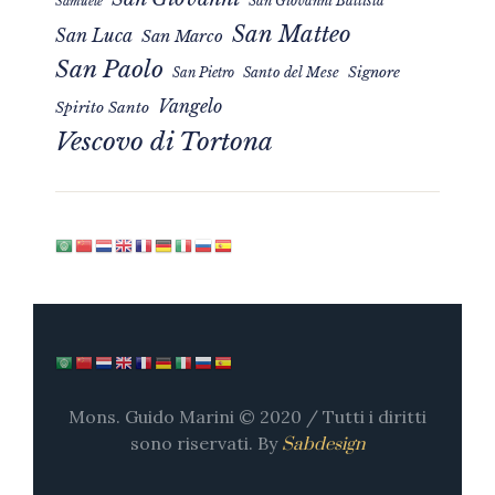
San Giovanni Battista
Samuele
San Matteo
San Luca
San Marco
San Paolo
Signore
San Pietro
Santo del Mese
Vangelo
Spirito Santo
Vescovo di Tortona
Mons. Guido Marini © 2020 / Tutti i diritti
sono riservati. By
Sabdesign