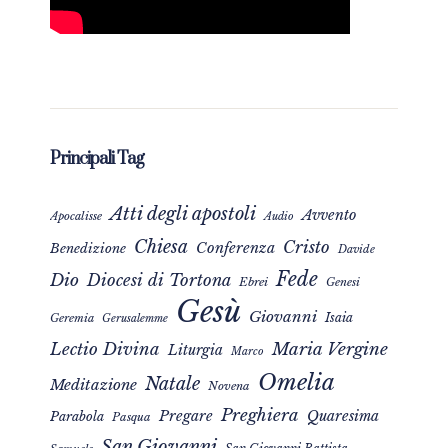
Principali Tag
Atti degli apostoli
Avvento
Apocalisse
Audio
Chiesa
Cristo
Conferenza
Benedizione
Davide
Fede
Dio
Diocesi di Tortona
Ebrei
Genesi
Gesù
Giovanni
Isaia
Geremia
Gerusalemme
Maria Vergine
Lectio Divina
Liturgia
Marco
Omelia
Natale
Meditazione
Novena
Preghiera
Pregare
Quaresima
Parabola
Pasqua
San Giovanni