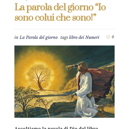
La parola del giorno “Io
sono colui che sono!”
in
La Parola del giorno
tags
libro dei Numeri
0
Ascoltiamo la parola di Dio dal libro