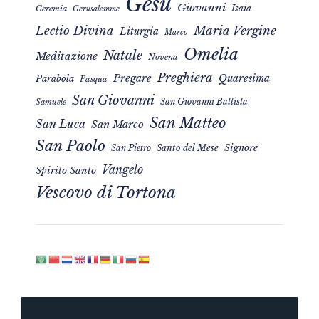
Gesù
Giovanni
Isaia
Geremia
Gerusalemme
Maria Vergine
Lectio Divina
Liturgia
Marco
Omelia
Natale
Meditazione
Novena
Preghiera
Pregare
Quaresima
Parabola
Pasqua
San Giovanni
San Giovanni Battista
Samuele
San Matteo
San Luca
San Marco
San Paolo
Signore
San Pietro
Santo del Mese
Vangelo
Spirito Santo
Vescovo di Tortona