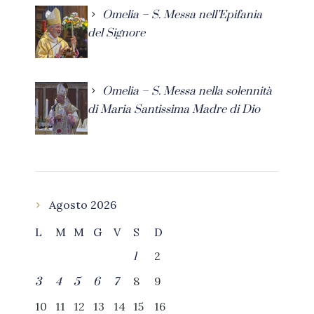
Omelia – S. Messa nell’Epifania
del Signore
Omelia – S. Messa nella solennità
di Maria Santissima Madre di Dio
Agosto 2026
L
M
M
G
V
S
D
2
1
8
9
3
4
5
6
7
10
11
12
13
14
15
16