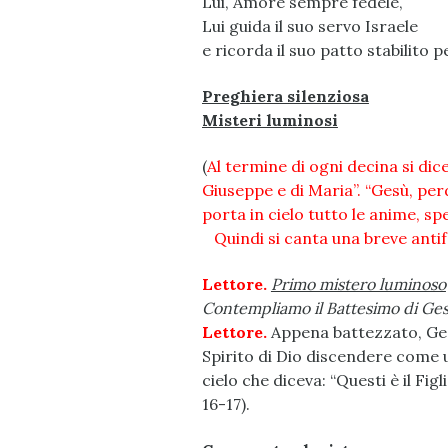
Lui, Amore sempre fedele,
Lui guida il suo servo Israele
e ricorda il suo patto stabilito
Preghiera silenziosa
Misteri luminosi
(
Al termine di ogni decina si di
Giuseppe e di Maria”. “Gesù, per
porta in cielo tutto le anime, sp
Quindi si canta una breve anti
Lettore.
Primo mistero luminoso
Contempliamo il Battesimo di Ge
Lettore.
Appena battezzato, Gesù 
Spirito di Dio discendere come u
cielo che diceva: “Questi è il Fig
16-17).