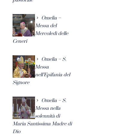
Omelia –
Messa del
Mercoledì delle
Ceneri
Omelia – S.
Messa
nell’Epifania del
Signore
Omelia – S.
Messa nella
solennità di
Maria Santissima Madre di
Dio