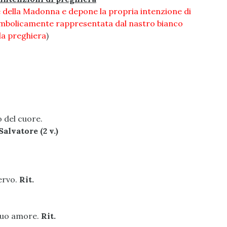
e della Madonna e depone la propria intenzione di
simbolicamente rappresentata dal nastro bianco
la preghiera
)
o del cuore.
alvatore (2 v.)
servo.
Rit.
l suo amore.
Rit.