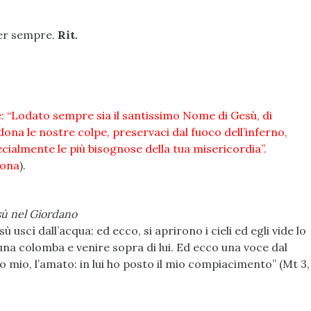
 per sempre.
Rit.
ce: “Lodato sempre sia il santissimo Nome di Gesù, di
dona le nostre colpe, preservaci dal fuoco dell’inferno,
ecialmente le più bisognose della tua misericordia”.
fona
).
sù nel Giordano
uscì dall’acqua: ed ecco, si aprirono i cieli ed egli vide lo
na colomba e venire sopra di lui. Ed ecco una voce dal
lio mio, l’amato: in lui ho posto il mio compiacimento” (Mt 3,