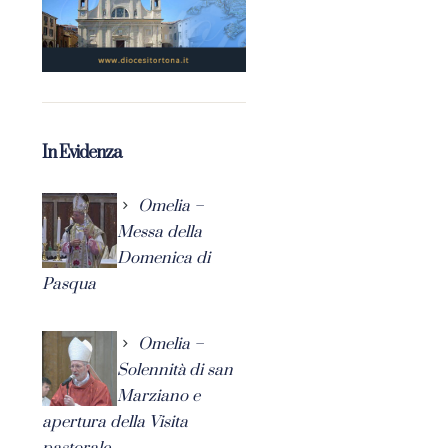
In Evidenza
Omelia –
Messa della
Domenica di
Pasqua
Omelia –
Solennità di san
Marziano e
apertura della Visita
pastorale