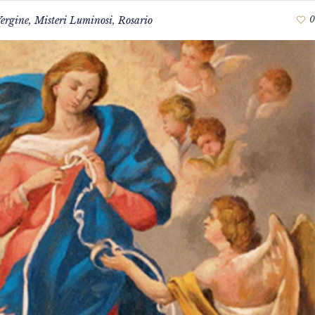
ergine
,
Misteri Luminosi
,
Rosario
0