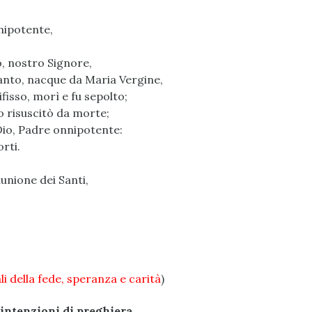
nipotente,
o, nostro Signore,
 Santo, nacque da Maria Vergine,
ifisso, morì e fu sepolto;
no risuscitò da morte;
i Dio, Padre onnipotente:
orti.
munione dei Santi,
li della fede, speranza e carità
)
 intenzioni di preghiera