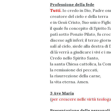
Professione della fede
Tutti.
Io credo in Dio, Padre on
creatore del cielo e della terra
e in Gesù Cristo, Suo unico Figli
il quale fu concepito di Spirito
patì sotto Ponzio Pilato, fu croc
discese agli inferi; il terzo gior
salì al cielo, siede alla destra d
di là verrà a giudicare i vivi e i m
Credo nello Spirito Santo,
la santa Chiesa cattolica, la Co
la remissione dei peccati,
la risurrezione della carne,
la vita eterna. Amen.
3 Ave Maria
(
per crescere nelle virtù teologa
Presentazione delle personali