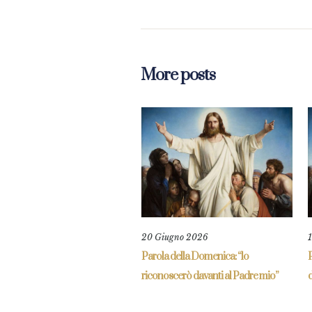
More posts
20 Giugno 2026
Parola della Domenica: “lo
P
riconoscerò davanti al Padre mio”
d