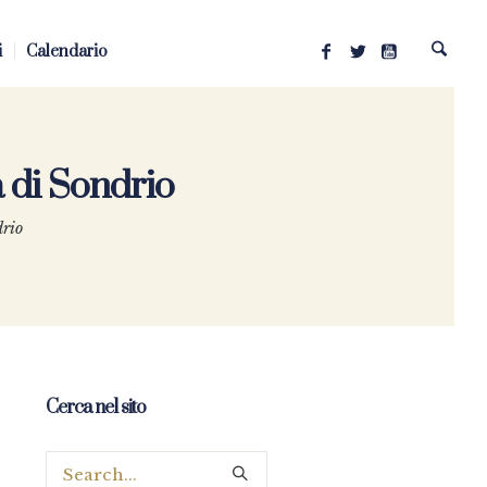
i
Calendario
 di Sondrio
drio
Cerca nel sito