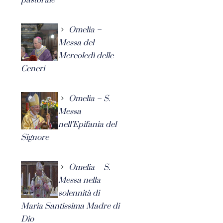
Omelia –
Messa del
Mercoledì delle
Ceneri
Omelia – S.
Messa
nell’Epifania del
Signore
Omelia – S.
Messa nella
solennità di
Maria Santissima Madre di
Dio