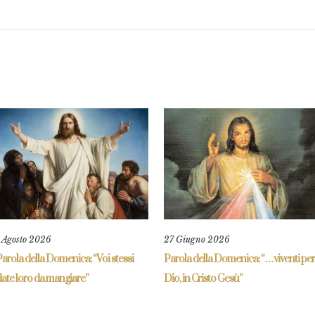
1 Agosto 2026
27 Giugno 2026
arola della Domenica: “Voi stessi
Parola della Domenica: “…viventi per
ate loro da mangiare”
Dio, in Cristo Gesù”