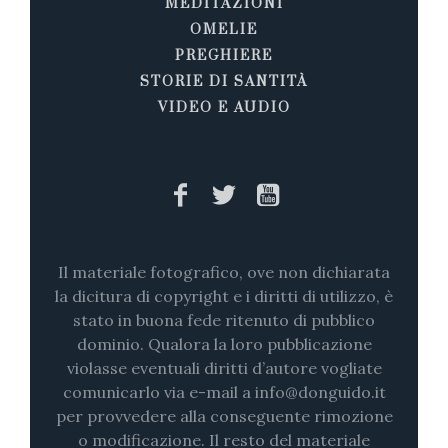
MEDITAZIONI
OMELIE
PREGHIERE
STORIE DI SANTITÀ
VIDEO E AUDIO
Il materiale fotografico, ove non dichiarata
la dicitura di copyright e i diritti di utilizzo, è
stato in buona fede ritenuto di pubblico
dominio. Qualora la loro pubblicazione
violasse eventuali diritti d’autore vogliate
comunicarlo via e-mail a info@donguido.it
per provvedere alla conseguente rimozione
o modificazione. Il resto del materiale