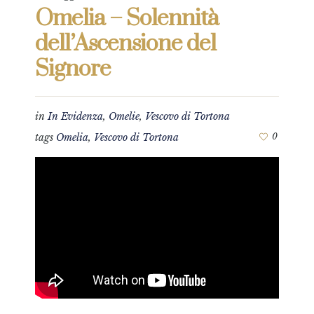
Omelia – Solennità
dell’Ascensione del
Signore
in
In Evidenza
,
Omelie
,
Vescovo di Tortona
tags
Omelia
,
Vescovo di Tortona
0