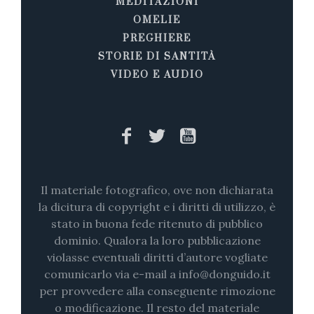
MEDITAZIONI
OMELIE
PREGHIERE
STORIE DI SANTITÀ
VIDEO E AUDIO
Il materiale fotografico, ove non dichiarata
la dicitura di copyright e i diritti di utilizzo, è
stato in buona fede ritenuto di pubblico
dominio. Qualora la loro pubblicazione
violasse eventuali diritti d’autore vogliate
comunicarlo via e-mail a info@donguido.it
per provvedere alla conseguente rimozione
o modificazione. Il resto del materiale