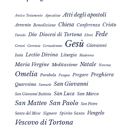
Atti degli apostoli
Apocalisse
Antico Testamento
Chiesa
Cristo
Avvento
Conferenza
Benedizione
Fede
Dio
Diocesi di Tortona
Davide
Ebrei
Gesù
Giovanni
Genesi
Geremia
Gerusalemme
Lectio Divina
Liturgia
Isaia
Madonna
Natale
Maria Vergine
Meditazione
Novena
Omelia
Preghiera
Pregare
Parabola
Pasqua
San Giovanni
Quaresima
Samuele
San Luca
San Marco
San Giovanni Battista
San Matteo
San Paolo
San Pietro
Vangelo
Signore
Spirito Santo
Santo del Mese
Vescovo di Tortona