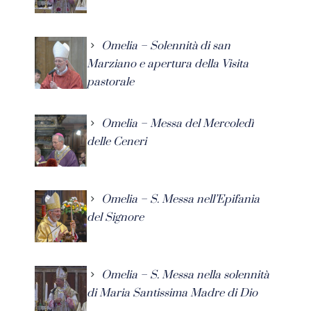
Omelia – Solennità di san
Marziano e apertura della Visita
pastorale
Omelia – Messa del Mercoledì
delle Ceneri
Omelia – S. Messa nell’Epifania
del Signore
Omelia – S. Messa nella solennità
di Maria Santissima Madre di Dio