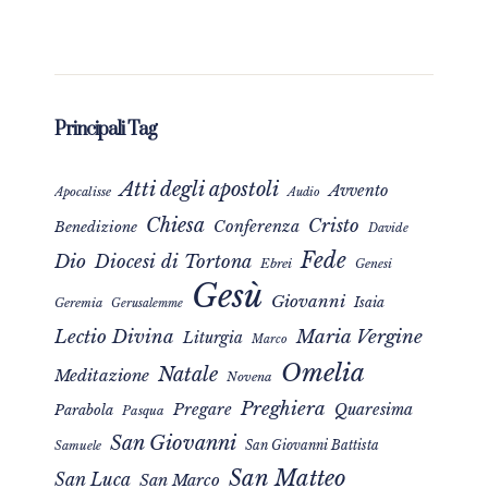
Principali Tag
Atti degli apostoli
Avvento
Apocalisse
Audio
Chiesa
Cristo
Conferenza
Benedizione
Davide
Fede
Dio
Diocesi di Tortona
Ebrei
Genesi
Gesù
Giovanni
Isaia
Geremia
Gerusalemme
Maria Vergine
Lectio Divina
Liturgia
Marco
Omelia
Natale
Meditazione
Novena
Preghiera
Pregare
Quaresima
Parabola
Pasqua
San Giovanni
San Giovanni Battista
Samuele
San Matteo
San Luca
San Marco