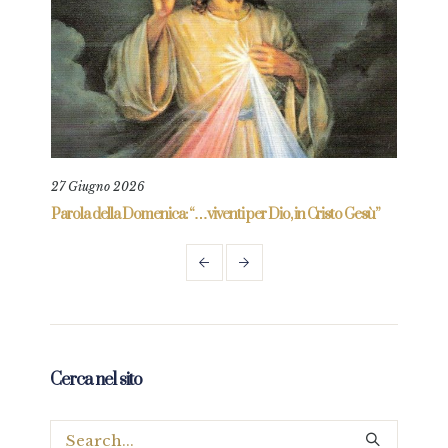
27 Giugno 2026
23 M
re
Parola della Domenica: “…viventi per Dio, in Cristo Gesù”
Paro
frag
Cerca nel sito