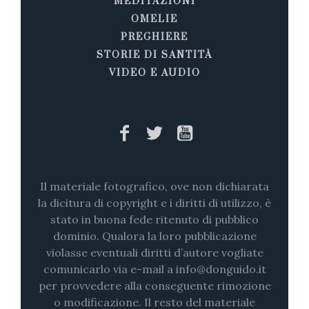
MEDITAZIONI
OMELIE
PREGHIERE
STORIE DI SANTITÀ
VIDEO E AUDIO
Il materiale fotografico, ove non dichiarata
la dicitura di copyright e i diritti di utilizzo, è
stato in buona fede ritenuto di pubblico
dominio. Qualora la loro pubblicazione
violasse eventuali diritti d’autore vogliate
comunicarlo via e-mail a info@donguido.it
per provvedere alla conseguente rimozione
o modificazione. Il resto del materiale