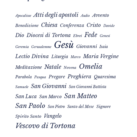
Atti degli apostoli
Avvento
Apocalisse
Audio
Chiesa
Cristo
Conferenza
Benedizione
Davide
Fede
Dio
Diocesi di Tortona
Ebrei
Genesi
Gesù
Giovanni
Isaia
Geremia
Gerusalemme
Maria Vergine
Lectio Divina
Liturgia
Marco
Omelia
Natale
Meditazione
Novena
Preghiera
Pregare
Quaresima
Parabola
Pasqua
San Giovanni
San Giovanni Battista
Samuele
San Matteo
San Luca
San Marco
San Paolo
Signore
San Pietro
Santo del Mese
Vangelo
Spirito Santo
Vescovo di Tortona